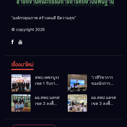
“องค์กรคุณภาพ สร้างคนดี มีความสุข”
© copyright 2026
เรื่องมาใหม่
สพป.เพชรบูรณ์
“เวทีวิชาการ
เขต 1 รับการ
ของนักการ
ติดตามและ
ศึกษา” การ
ประเมินผล
ประชุม
ผอ.สพป.นครศรีธรรมราช
ผอ.สพป.นครศรีธรร
เชิงประจักษ์
ThaiCER
เขต 3 ลงพื้นที่
เขต 3 ลงพื้นที่
คัดเลือก
2026
เยี่ยมโรงเรียน
เยี่ยมโรงเรียน
“ก.ต.ป.น.
Thailand
วัดปิยาราม
บ้านบางเนียน
ต้นแบบ”
International
อำเภอ
อำเภอ
ระดับประเทศ
Conference