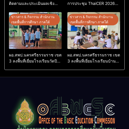
ติดตามและประเมินผลเชิง
การประชุม ThaiCER 2026
ประจักษ์ คัดเลือก “ก.ต.ป.น.
Thailand International
ต้นแบบ” ระดับประเทศ รุ่นที่ 3
Conference on Education
ข่าวสาร & กิจกรรม สำนักงาน
ข่าวสาร & กิจกรรม สำนักงาน
ประจำปีงบประมาณ พ.ศ.
Research (ThaiCER) 2026
เขตพื้นที่การศึกษา ภาคใต้
เขตพื้นที่การศึกษา ภาคใต้
2569
ผอ.สพป.นครศรีธรรมราช เขต
ผอ.สพป.นครศรีธรรมราช เขต
3 ลงพื้นที่เยี่ยมโรงเรียนวัดปิยา
3 ลงพื้นที่เยี่ยมโรงเรียนบ้าน
ราม อำเภอปากพนัง
บางเนียน อำเภอปากพนัง