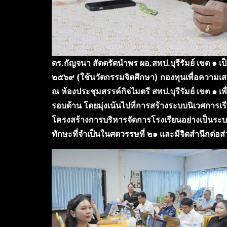
ดร.กัญจนา สัตตรัตนำพร ผอ.สพป.บุรีรัมย์ เขต 
๒๕๖๙ (ใช้นวัตกรรมจิตศึกษา) กองทุนเพื่อความ
ณ ห้องประชุมสรรค์กิจไมตรี สพป.บุรีรัมย์ เข
รอบด้าน โดยมุ่งเน้นไปที่การสร้างระบบนิเวศการเรียน
โครงสร้างการบริหารจัดการโรงเรียนอย่างเป็นระบบ
ทักษะที่จำเป็นในศตวรรษที่ ๒๑ และมีจิตสำนึกต่อส