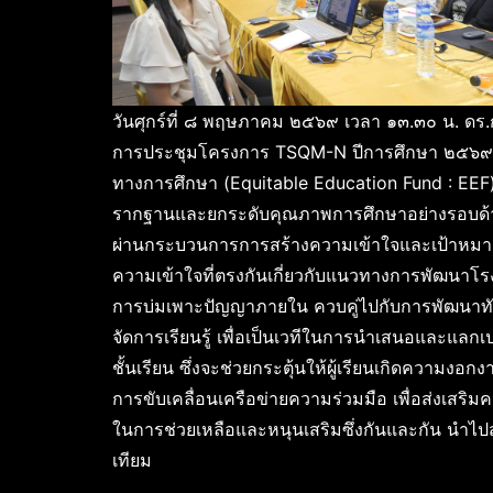
วันศุกร์ที่ ๘ พฤษภาคม ๒๕๖๙ เวลา ๑๓.๓๐ น. ดร.ก
การประชุมโครงการ TSQM-N ปีการศึกษา ๒๕๖๙ (
ทางการศึกษา (Equitable Education Fund : EEF) ณ
รากฐานและยกระดับคุณภาพการศึกษาอย่างรอบด้าน มุ่
ผ่านกระบวนการการสร้างความเข้าใจและเป้าหมายร่
ความเข้าใจที่ตรงกันเกี่ยวกับแนวทางการพัฒนาโร
การบ่มเพาะปัญญาภายใน ควบคู่ไปกับการพัฒนาท
จัดการเรียนรู้ เพื่อเป็นเวทีในการนำเสนอและแลก
ชั้นเรียน ซึ่งจะช่วยกระตุ้นให้ผู้เรียนเกิดความงอก
การขับเคลื่อนเครือข่ายความร่วมมือ เพื่อส่งเส
ในการช่วยเหลือและหนุนเสริมซึ่งกันและกัน นำไป
เทียม