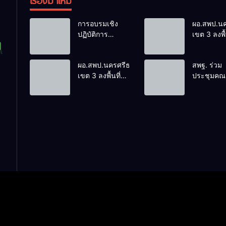
เรื่องมาใหม่
การอบรมเชิง
ผอ.สพป.น
ปฏิบัติการ
เขต 3 ลงพื้
“หลักสูตรการยื่น
เยี่ยมโรงเร
ขอรับบำเหน็จ
ชุมชนวัดเ
ผอ.สพป.นครศรีธรรมราช
สพฐ. ร่วม
บำนาญด้วย
ปะ อำเภอ
เขต 3 ลงพื้นที่
ประชุมคณ
ตนเองทาง
เยี่ยมโรงเรียนวัด
กรรมการ
อิเล็กทรอนิกส์”
ดอนมะปราง
นโยบายกา
อำเภอชะอวด
พัฒนาเด็ก
ปฐมวัย เดิ
บูรณาการ
ร่วมมือ ยก
คุณภาพเด็
อย่างรอบด