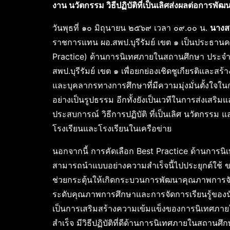
งาน นวัตกรรม วิธีปฏิบัติที่เป็นเลิศส่งผลต่อการพั
วันพุธที่ ๑๐ มิถุนายน ๒๕๖๙ เวลา ๐๙.๐๐ น.
นางส
ราชการแทน ผอ.สพป.บุรีรัมย์ เขต ๑ เป็นประธานคณะ
Practice) ด้านการนิเทศภายในสถานศึกษา ประจำ
สพป.บุรีรัมย์ เขต ๑ เพื่อยกย่องเชิดชูเกียรติและสร
และบุคลากรทางการศึกษาที่มีความมุ่งมั่นตั้ง
อย่างเป็นรูปธรรม อีกทั้งยังเป็นเวทีในการส่งเสริม
ประสบการณ์ วิธีการปฏิบัติ ที่เป็นเลิศ นวัตกรรม 
โรงเรียนและโรงเรียนในเครือข่าย
นอกจากนี้ การคัดเลือก Best Practice ด้านการนิ
สามารถนำแบบอย่างความสำเร็จนี้ไปประยุกต์ใช้ ข
ช่วยกระตุ้นให้เกิดกระบวนการพัฒนาคุณภาพการจัดกา
ระดับคุณภาพการศึกษาและการจัดการเรียนรู้ของนักเ
เป็นการเสริมสร้างความเข้มแข็งของการนิเทศภา
สำเร็จ มีวิธีปฏิบัติที่ดีด้านการนิเทศภายในสถานศึกษ