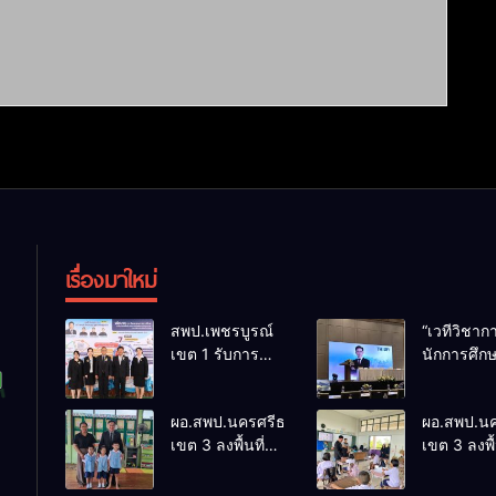
เรื่องมาใหม่
สพป.เพชรบูรณ์
“เวทีวิชา
เขต 1 รับการ
นักการศึก
ติดตามและ
การประชุ
ประเมินผลเชิง
ThaiCER 
ผอ.สพป.นครศรีธรรมราช
ผอ.สพป.น
ประจักษ์ คัดเลือก
Thailand
เขต 3 ลงพื้นที่
เขต 3 ลงพื้
“ก.ต.ป.น.
Internatio
เยี่ยมโรงเรียนวัด
เยี่ยมโรงเร
ต้นแบบ” ระดับ
Conferenc
ปิยาราม อำเภอ
บ้านบางเน
ประเทศ รุ่นที่ 3
Education