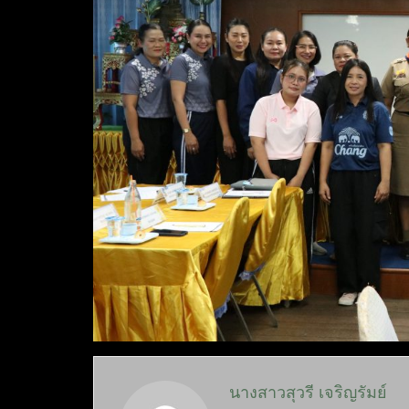
นางสาวสุวรี เจริญรัมย์