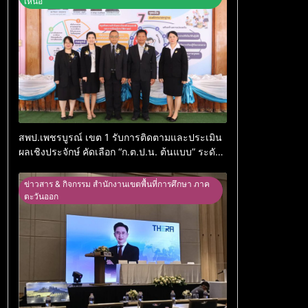
เหนือ
สพป.เพชรบูรณ์ เขต 1 รับการติดตามและประเมิน
ผลเชิงประจักษ์ คัดเลือก “ก.ต.ป.น. ต้นแบบ” ระดับ
ประเทศ รุ่นที่ 3 ประจำปีงบประมาณ พ.ศ. 2569
ข่าวสาร & กิจกรรม สำนักงานเขตพื้นที่การศึกษา ภาค
ตะวันออก