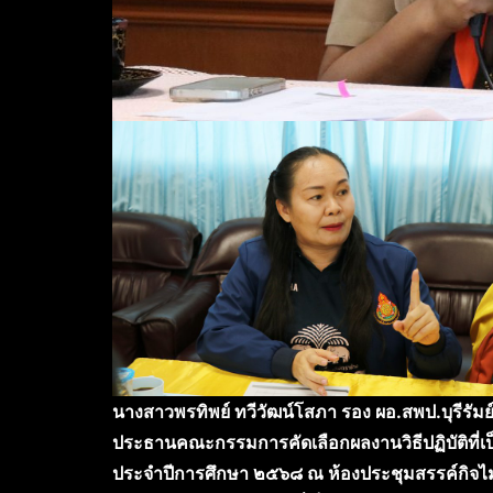
นางสาวพรทิพย์ ทวีวัฒน์โสภา รอง ผอ.สพป.บุรีรัมย
ประธานคณะกรรมการคัดเลือกผลงานวิธีปฏิบัติที่เ
ประจำปีการศึกษา ๒๕๖๘ ณ ห้องประชุมสรรค์กิจไมตรี