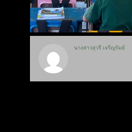
นางสาวสุวรี เจริญรัมย์