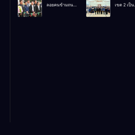
ลอยคนข้ามถนน
เขต 2 เป็น
ยกระดับ
ข่ายความร
โรงเรียนบ้าน
ประธานก
สมรรถนะผู้เรียน
ในการบริ
ไทยสามัคคี
อบรมโครง
ตามกรอบ CEFR
การศึกษาขอ
“เสริมสร้า
บริหารการ
พัฒนาการมี
และบุคลา
คุณธรรม
ทางการศึก
จริยธรรม 
เพื่อยกระดั
จรรยาบร
คุณภาพกา
วิชาชีพ ขอ
ศึกษาและ
ข้าราชการ
กิจกรรมเชิ
และบุคลา
เกียรติ ปร
ทางการศึก
เขตตรวจ
ศูนย์เครือข
ราชการที่ 
การศึกษาที
อำเภอพิปูน
จังหวัด
นครศรีธร