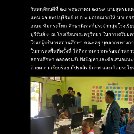
วันพฤหัสบดีที่ ๒๘ พฤษภาคม ๒๕๖๙ นายสุพรมแดน 
แทน ผอ.สพป.บุรีรัมย์ เขต ๑ มอบหมายให้ นายอรรถ
เกษม ทึมกระโทก ศึกษานิเทศก์ประจำกลุ่มโรงเรียน 
บุรีรัมย์ ๓ ณ โรงเรียนพระครูวิทยา ในการเตรียมค
ใจแก่ผู้บริหารสถานศึกษา คณะครู บุคลากรทางการ
ในการลงพื้นที่ครั้งนี้ ได้ติดตามความพร้อมด้
สถานศึกษา ตลอดจนรับฟังปัญหาและข้อเสนอแนะจาก
ด้วยความเรียบร้อย มีประสิทธิภาพ และเกิดประโยชน์