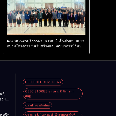
ผอ.สพป.นครศรีธรรมราช เขต 2 เป็นประธานการ
อบรมโครงการ “เสริมสร้างและพัฒนาการมีวินัย
คุณธรรม จริยธรรม และจรรยาบรรณวิชาชีพ ของ
ข้าราชการครูและบุคลากรทางการศึกษา ศูนย์
เครือข่ายการศึกษาที่ 8 อำเภอพิปูน จังหวัด
นครศรีธรรมราช
OBEC EXECUTIVE NEWs
OBEC STORIES ข่าวสาร & กิจกรรม
ธุ์
สพฐ.
ร่วม
ม
ข่าวประชาสัมพันธ์
วทาง
ครศรีธรรมราช
ข่าวสาร & กิจกรรม สำนักงานเขตพื้นที่
รือ