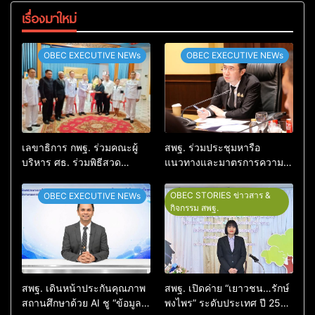
เรื่องมาใหม่
OBEC EXECUTIVE NEWs
OBEC EXECUTIVE NEWs
เลขาธิการ กพฐ. ร่วมคณะผู้
สพฐ. ร่วมประชุมหารือ
บริหาร ศธ. ร่วมพิธีสวด
แนวทางและมาตรการความ
อภิธรรม ครูผู้สูญเสียจากเหตุ
ปลอดภัยในสถานศึกษา บูรณา
รุนแรงในโรงเรียน พร้อมให้
การดูแลความปลอดภัยครบทุก
OBEC STORIES ข่าวสาร &
OBEC EXECUTIVE NEWs
กำลังใจครอบครัว
มิติ
กิจกรรม สพฐ.
สพฐ. เดินหน้าประกันคุณภาพ
สพฐ. เปิดค่าย “เยาวชน…รักษ์
สถานศึกษาด้วย AI ชู “ข้อมูล
พงไพร” ระดับประเทศ ปี 2569