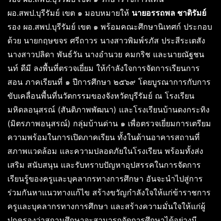
ผอ.สพป.บุรีรัมย์ เขต ๑ มอบหมายให้
นายอรรถพล ชาติรัมย์
รอง ผอ.สพป.บุรีรัมย์ เขต ๑ พร้อมคณะศึกษานิเทศก์ ประกอบ
ด้วย นายกฤษขจร ศรีถาวร นางสาวพิมพ์รภัส ประสีระเตสัง
นางสาวปลิดา พันธ์วัน นางอำนวย คมกริช และนายณัฐชน
นท์ ดีมี ลงพื้นที่ตรวจเยี่ยม ให้กำลังใจการจัดการเรียนการ
สอน ภาคเรียนที่ ๑ ปีการศึกษา ๒๕๖๙ โดยบูรณาการกับการ
ขับเคลื่อนพื้นที่นวัตกรรมของจังหวัดบุรีรัมย์ ณ โรงเรียน
มหิดลอนุสรณ์ (สันติภาพพัฒนา) และโรงเรียนบ้านดงกระทิง
(มิตรภาพอนุสรณ์) กลุ่มบ้านด่าน ๑ เพื่อตรวจเยี่ยมการเตรียม
ความพร้อมในการเปิดภาคเรียน ทั้งในด้านอาคารสถานที่
สภาพแวดล้อม และความปลอดภัยในโรงเรียน พร้อมทั้งส่ง
เสริม สนับสนุน และรับทราบปัญหาอุปสรรคในการจัดการ
เรียนรู้ของครูและบุคลากรทางการศึกษา อันจะนำไปสู่การ
ร่วมกันหาแนวทางแก้ไข สร้างขวัญกำลังใจให้แก่ข้าราชการ
ครูและบุคลากรทางการศึกษา และสร้างความมั่นใจให้แก่ผู้
ปกครองว่าสถานศึกษาจะสามารถจัดการศึกษาได้อย่างมี