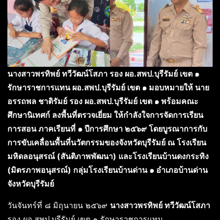
นางสาวพรทิพย์ ทวีวัฒน์โสภา รอง ผอ.สพป.บุรีรัมย์ เขต ๑
รักษาราชการแทน ผอ.สพป.บุรีรัมย์ เขต ๑ มอบหมายให้ นาย
อรรถพล ชาติรัมย์ รอง ผอ.สพป.บุรีรัมย์ เขต ๑ พร้อมคณะ
ศึกษานิเทศก์ ลงพื้นที่ตรวจเยี่ยม ให้กำลังใจการจัดการเรียน
การสอน ภาคเรียนที่ ๑ ปีการศึกษา ๒๕๖๙ โดยบูรณาการกับ
การขับเคลื่อนพื้นที่นวัตกรรมของจังหวัดบุรีรัมย์ ณ โรงเรียน
มหิดลอนุสรณ์ (สันติภาพพัฒนา) และโรงเรียนบ้านดงกระทิง
(มิตรภาพอนุสรณ์) กลุ่มโรงเรียนบ้านด่าน ๑ อำเภอบ้านด่าน
จังหวัดบุรีรัมย์
วันจันทร์ที่ ๘ มิถุนายน ๒๕๖๙
นางสาวพรทิพย์ ทวีวัฒน์โสภา
รอง ผอ.สพป.บุรีรัมย์ เขต ๑ รักษาราชการแทน