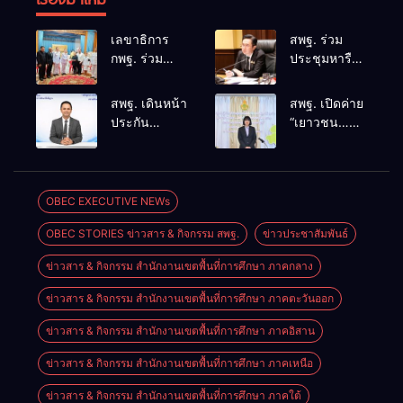
เลขาธิการ
สพฐ. ร่วม
กพฐ. ร่วม
ประชุมหารือ
คณะผู้บริหาร
แนวทางและ
ศธ. ร่วมพิธี
มาตรการ
สพฐ. เดินหน้า
สพฐ. เปิดค่าย
สวดอภิธรรม
ความปลอดภัย
ประกัน
“เยาวชน…
ครูผู้สูญเสีย
ในสถานศึกษา
คุณภาพสถาน
รักษ์พงไพร”
จากเหตุ
บูรณาการ
ศึกษาด้วย AI
ระดับประเทศ
รุนแรงใน
ดูแลความ
ชู “ข้อมูลจริง–
ปี 2569 สร้าง
โรงเรียน
ปลอดภัยครบ
บริบทจริง–คน
ผู้นำเยาวชน
OBEC EXECUTIVE NEWs
พร้อมให้กำลัง
ทุกมิติ
ตัดสินใจ” ยก
อนุรักษ์
ใจครอบครัว
OBEC STORIES ข่าวสาร & กิจกรรม สพฐ.
ข่าวประชาสัมพันธ์
ระดับคุณภาพ
ทรัพยากรธรรมชาติ
การศึกษา
สืบสาน 3
ข่าวสาร & กิจกรรม สำนักงานเขตพื้นที่การศึกษา ภาคกลาง
อย่างเป็นรูป
รักษ์
ธรรม
ข่าวสาร & กิจกรรม สำนักงานเขตพื้นที่การศึกษา ภาคตะวันออก
ข่าวสาร & กิจกรรม สำนักงานเขตพื้นที่การศึกษา ภาคอิสาน
ข่าวสาร & กิจกรรม สำนักงานเขตพื้นที่การศึกษา ภาคเหนือ
ข่าวสาร & กิจกรรม สำนักงานเขตพื้นที่การศึกษา ภาคใต้