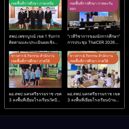
เขตพื้นที่การศึกษา ภาคเหนือ
เขตพื้นที่การศึกษา ภาคตะวัน
ออก
สพป.เพชรบูรณ์ เขต 1 รับการ
“เวทีวิชาการของนักการศึกษา”
ติดตามและประเมินผลเชิง
การประชุม ThaiCER 2026
ประจักษ์ คัดเลือก “ก.ต.ป.น.
Thailand International
ต้นแบบ” ระดับประเทศ รุ่นที่ 3
Conference on Education
ข่าวสาร & กิจกรรม สำนักงาน
ข่าวสาร & กิจกรรม สำนักงาน
ประจำปีงบประมาณ พ.ศ.
Research (ThaiCER) 2026
เขตพื้นที่การศึกษา ภาคใต้
เขตพื้นที่การศึกษา ภาคใต้
2569
ผอ.สพป.นครศรีธรรมราช เขต
ผอ.สพป.นครศรีธรรมราช เขต
3 ลงพื้นที่เยี่ยมโรงเรียนวัดปิยา
3 ลงพื้นที่เยี่ยมโรงเรียนบ้าน
ราม อำเภอปากพนัง
บางเนียน อำเภอปากพนัง