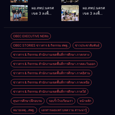
ติดตามและ
ศึกษา” การ
ประเมินผล
ประชุม
ผอ.สพป.นครศรีธรรมราช
ผอ.สพป.นครศรีธรร
เชิงประจักษ์
ThaiCER
เขต 3 ลงพื้นที่
เขต 3 ลงพื้นที่
คัดเลือก
2026
เยี่ยมโรงเรียน
เยี่ยมโรงเรียน
“ก.ต.ป.น.
Thailand
วัดปิยาราม
บ้านบางเนียน
ต้นแบบ”
International
อำเภอ
อำเภอ
ระดับประเทศ
Conference
ปากพนัง
ปากพนัง
OBEC EXECUTIVE NEWs
รุ่นที่ 3 ประจำ
on Education
ปีงบประมาณ
Research
OBEC STORIES ข่าวสาร & กิจกรรม สพฐ.
ข่าวประชาสัมพันธ์
พ.ศ. 2569
(ThaiCER)
2026
ข่าวสาร & กิจกรรม สำนักงานเขตพื้นที่การศึกษา ภาคกลาง
ข่าวสาร & กิจกรรม สำนักงานเขตพื้นที่การศึกษา ภาคตะวันออก
ข่าวสาร & กิจกรรม สำนักงานเขตพื้นที่การศึกษา ภาคอิสาน
ข่าวสาร & กิจกรรม สำนักงานเขตพื้นที่การศึกษา ภาคเหนือ
ข่าวสาร & กิจกรรม สำนักงานเขตพื้นที่การศึกษา ภาคใต้
ทุนการศึกษา/ฝึกอบรม
รอบรั้วโรงเรียนเรา
หน้าหลัก
หมายเหตุ...สพฐ.
เอกสารเผยแพร่ บทความ สาระน่ารู้