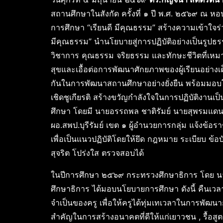
สถานศึกษาในสังกัด ครั้งที่ ๑ ปี พ.ศ. ๒๕๖๙ ณ ห
การศึกษา “เรียนดี มีคุณธรรม” สร้างความเข้าใจร
มีคุณธรรม” นำนโยบายสู่การปฏิบัติอย่างเป็นรูปธรร
วิชาการ คุณธรรม จริยธรรม และทักษะชีวิตที่เหมา
สุขและเอื้อต่อการพัฒนาศักยภาพของผู้เรียนอย่างเ
กันในการพัฒนาสถานศึกษาอย่างยั่งยืน พร้อมมอบโล่แ
เชิดชูเกียรติ สร้างขวัญกำลังใจในการปฏิบัติงานเ
ศึกษา โดยมี นายอรรถพล ชาติรัมย์ นายสุพรมแดน
ผอ.สพป.บุรีรัมย์ เขต ๑ ผู้อำนวยการกลุ่ม แจ้งข้อร
เพื่อเป็นแนวปฏิบัติโดยให้ยึด กฎหมาย ระเบียบ ข้อบัง
สุจริต โปร่งใส ตรวจสอบได้
ในปีการศึกษา ๒๕๖๙ กระทรวงศึกษาธิการ โดย นา
ศึกษาธิการ ได้มอบนโยบายการศึกษา ดังนี้ คืนเวลาใ
จำเป็นของครู เพื่อให้ครูได้ทุ่มเทเวลาในการพัฒน
สำคัญในการสร้างอนาคตที่ดีให้แก่เยาวชน , รื้อ