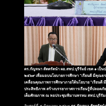
ดร.กัญจนา สัตตรัตนำ ผอ.สพป.บุรีรัมย์ เขต ๑ เป็นป
๒๕๖๙ เพื่อมอบนโยบายการศึกษา “เรียนดี มีคุณธรร
เคลื่อนคุณภาพการศึกษาภายใต้นโยบาย “เรียนดี มี
ประสิทธิภาพ สร้างบรรยากาศการเรียนรู้ที่ปลอดภั
เต็มศักยภาพ ณ หอประชุมพิมานพรหม สพป.บุรีรัมย
วันศุกร์ที่ ๕ มิถุนายน ๒๕๖๙
ดร.กัญจนา สัตตรัต