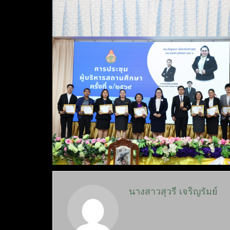
นางสาวสุวรี เจริญรัมย์