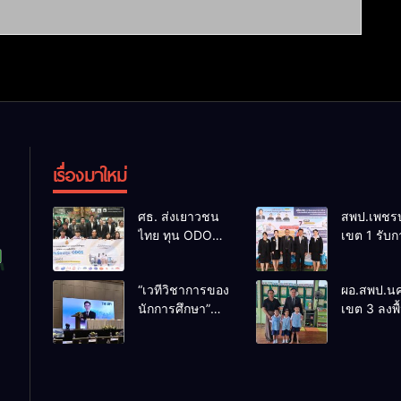
เรื่องมาใหม่
ศธ. ส่งเยาวชน
สพป.เพชรบ
ไทย ทุน ODOS
เขต 1 รับก
– TS69 สู่
ติดตามแล
มหาวิทยาลัยชั้น
ประเมินผล
“เวทีวิชาการของ
ผอ.สพป.น
นำในสหราช
ประจักษ์ คั
นักการศึกษา”
เขต 3 ลงพื้
อาณาจักรหนุน
“ก.ต.ป.น.
การประชุม
เยี่ยมโรงเร
สร้างคนคุณภาพ
ต้นแบบ” ร
ThaiCER 2026
ปิยาราม อ
พร้อมกลับมา
ประเทศ รุ่น
Thailand
ปากพนัง
พัฒนาประเทศ
ประจำ
International
ปีงบประม