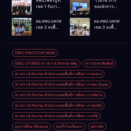
สพป.เพชรบูรณ์
“เวทีวิชาการ
เขต 1 รับการ
ของนักการ
ติดตามและ
ศึกษา” การ
ประเมินผล
ประชุม
ผอ.สพป.นครศรีธรรมราช
ผอ.สพป.นครศรีธรร
เชิงประจักษ์
ThaiCER
เขต 3 ลงพื้นที่
เขต 3 ลงพื้นที่
คัดเลือก
2026
เยี่ยมโรงเรียน
เยี่ยมโรงเรียน
“ก.ต.ป.น.
Thailand
วัดปิยาราม
บ้านบางเนียน
ต้นแบบ”
International
อำเภอ
อำเภอ
ระดับประเทศ
Conference
ปากพนัง
ปากพนัง
OBEC EXECUTIVE NEWs
รุ่นที่ 3 ประจำ
on Education
ปีงบประมาณ
Research
OBEC STORIES ข่าวสาร & กิจกรรม สพฐ.
ข่าวประชาสัมพันธ์
พ.ศ. 2569
(ThaiCER)
2026
ข่าวสาร & กิจกรรม สำนักงานเขตพื้นที่การศึกษา ภาคกลาง
ข่าวสาร & กิจกรรม สำนักงานเขตพื้นที่การศึกษา ภาคตะวันออก
ข่าวสาร & กิจกรรม สำนักงานเขตพื้นที่การศึกษา ภาคอิสาน
ข่าวสาร & กิจกรรม สำนักงานเขตพื้นที่การศึกษา ภาคเหนือ
ข่าวสาร & กิจกรรม สำนักงานเขตพื้นที่การศึกษา ภาคใต้
ทุนการศึกษา/ฝึกอบรม
รอบรั้วโรงเรียนเรา
หน้าหลัก