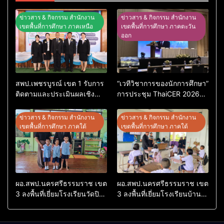
ข่าวสาร & กิจกรรม สำนักงาน
ข่าวสาร & กิจกรรม สำนักงาน
เขตพื้นที่การศึกษา ภาคเหนือ
เขตพื้นที่การศึกษา ภาคตะวัน
ออก
สพป.เพชรบูรณ์ เขต 1 รับการ
“เวทีวิชาการของนักการศึกษา”
ติดตามและประเมินผลเชิง
การประชุม ThaiCER 2026
ประจักษ์ คัดเลือก “ก.ต.ป.น.
Thailand International
ต้นแบบ” ระดับประเทศ รุ่นที่ 3
Conference on Education
ข่าวสาร & กิจกรรม สำนักงาน
ข่าวสาร & กิจกรรม สำนักงาน
ประจำปีงบประมาณ พ.ศ.
Research (ThaiCER) 2026
เขตพื้นที่การศึกษา ภาคใต้
เขตพื้นที่การศึกษา ภาคใต้
2569
ผอ.สพป.นครศรีธรรมราช เขต
ผอ.สพป.นครศรีธรรมราช เขต
3 ลงพื้นที่เยี่ยมโรงเรียนวัดปิยา
3 ลงพื้นที่เยี่ยมโรงเรียนบ้าน
ราม อำเภอปากพนัง
บางเนียน อำเภอปากพนัง