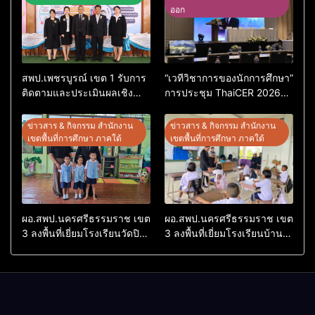
ออก
สพป.เพชรบูรณ์ เขต 1 รับการ
“เวทีวิชาการของนักการศึกษา”
ติดตามและประเมินผลเชิง
การประชุม ThaiCER 2026
ประจักษ์ คัดเลือก “ก.ต.ป.น.
Thailand International
ต้นแบบ” ระดับประเทศ รุ่นที่ 3
Conference on Education
ข่าวสาร & กิจกรรม สำนักงาน
ข่าวสาร & กิจกรรม สำนักงาน
ประจำปีงบประมาณ พ.ศ.
Research (ThaiCER) 2026
เขตพื้นที่การศึกษา ภาคใต้
เขตพื้นที่การศึกษา ภาคใต้
2569
ผอ.สพป.นครศรีธรรมราช เขต
ผอ.สพป.นครศรีธรรมราช เขต
3 ลงพื้นที่เยี่ยมโรงเรียนวัดปิยา
3 ลงพื้นที่เยี่ยมโรงเรียนบ้าน
ราม อำเภอปากพนัง
บางเนียน อำเภอปากพนัง