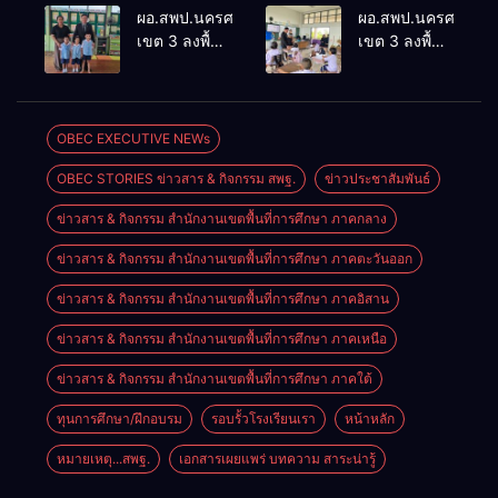
ประเมินผล
ประชุม
ผอ.สพป.นครศรีธรรมราช
ผอ.สพป.นครศรีธรร
เชิงประจักษ์
ThaiCER
เขต 3 ลงพื้นที่
เขต 3 ลงพื้นที่
คัดเลือก
2026
เยี่ยมโรงเรียน
เยี่ยมโรงเรียน
“ก.ต.ป.น.
Thailand
วัดปิยาราม
บ้านบางเนียน
ต้นแบบ”
International
อำเภอ
อำเภอ
ระดับประเทศ
Conference
ปากพนัง
ปากพนัง
OBEC EXECUTIVE NEWs
รุ่นที่ 3 ประจำ
on Education
ปีงบประมาณ
Research
OBEC STORIES ข่าวสาร & กิจกรรม สพฐ.
ข่าวประชาสัมพันธ์
พ.ศ. 2569
(ThaiCER)
2026
ข่าวสาร & กิจกรรม สำนักงานเขตพื้นที่การศึกษา ภาคกลาง
ข่าวสาร & กิจกรรม สำนักงานเขตพื้นที่การศึกษา ภาคตะวันออก
ข่าวสาร & กิจกรรม สำนักงานเขตพื้นที่การศึกษา ภาคอิสาน
ข่าวสาร & กิจกรรม สำนักงานเขตพื้นที่การศึกษา ภาคเหนือ
ข่าวสาร & กิจกรรม สำนักงานเขตพื้นที่การศึกษา ภาคใต้
ทุนการศึกษา/ฝึกอบรม
รอบรั้วโรงเรียนเรา
หน้าหลัก
หมายเหตุ...สพฐ.
เอกสารเผยแพร่ บทความ สาระน่ารู้