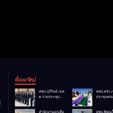
เรื่องมาใหม่
สพป.บุรีรัมย์ เขต
สพป.ตรัง 
๑ ร่วมประชุม
ประชุมคณ
สัมมนา “ผู้
กรรมการบ
บริหารยุคใหม่
เงินทุนการ
สำนักงานลูกเสือ
สพป.พิษณุ
นำการศึกษาไทย
60 ปี ครอง