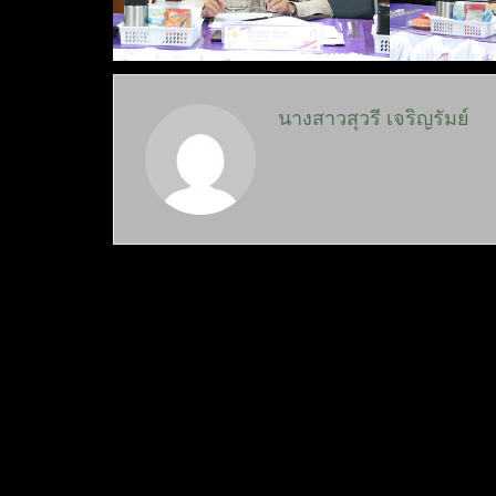
นางสาวสุวรี เจริญรัมย์