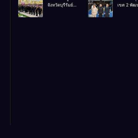
จังหวัดบุรีรัมย์
เขต 2 พัฒน
สู่อนาคต” เขต
ประจำปี 2
ร่วมกิจกรรมลูก
บริหารสถ
ตรวจราชการที่
เสือ เนตรนารี
ศึกษาการบ
๑๓
และยุวกาชาด
จัดการศึกษ
บำเพ็ญ
ใหม่
ประโยชน์
“รวมใจภักดี
ถวายความอาลัย
สมเด็จพระพันปี
หลวง”