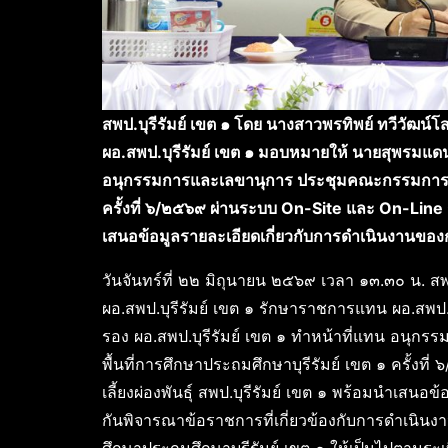
สพป.บุรีรัมย์ เขต ๑ โดย นางสาวพรทิพย์ ทวีวัฒน์
ผอ.สพป.บุรีรัมย์ เขต ๑ มอบหมายให้ นายสุพรมแดน
อนุกรรมการและเลขานุการ ประชุมคณะกรรมการ อ.ก
ครั้งที่ ๖/๒๕๖๙ ผ่านระบบ
On-Site และ On-Line ณ ห
เสนอข้อมูลรายละเอียดเกี่ยวกับการดำเนินงานขอ
วันจันทร์ที่ ๒๒ มิถุนายน ๒๕๖๙ เวลา ๑๓.๓๐ น. สพ
ผอ.สพป.บุรีรัมย์ เขต ๑ รักษาราชการแทน ผอ.สพป
รอง ผอ.สพป.บุรีรัมย์ เขต ๑ ทำหน้าที่แทน อนุ
พื้นที่การศึกษาประถมศึกษาบุรีรัมย์ เขต ๑ ครั้ง
เลี้ยงผ่องพันธุ์ สพป.บุรีรัมย์ เขต ๑ พร้อมนำเสนอ
กันพิจารณาข้อราชการที่เกี่ยวข้องกับการดำเนิน