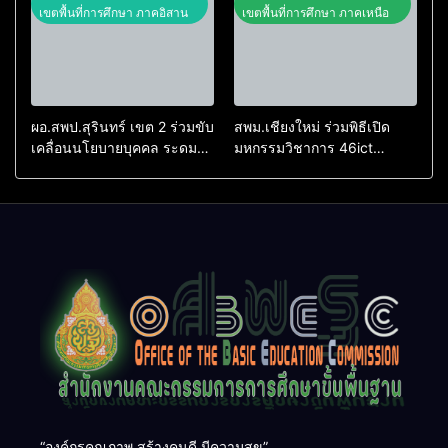
ความอาลัยสมเด็จพระพันปี
เขตพื้นที่การศึกษา ภาคอิสาน
เขตพื้นที่การศึกษา ภาคเหนือ
หลวง”
ผอ.สพป.สุรินทร์ เขต 2 ร่วมขับ
สพม.เชียงใหม่ ร่วมพิธีเปิด
เคลื่อนนโยบายบุคคล ระดม
มหกรรมวิชาการ 46ict
สมองปรับปรุงหลักเกณฑ์การ
“สร้างสรรค์นวัตกรรมด้วย AI”
ย้าย-โอนข้าราชการครูฯ ร่วม
ยกระดับการเรียนรู้เทคโนโลยี
กับ ก.ค.ศ.
และนวัตกรรมการศึกษา
“องค์กรคุณภาพ สร้างคนดี มีความสุข”