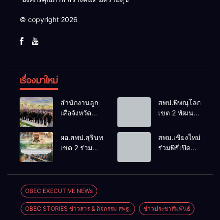
© copyright 2026
เรื่องมาใหม่
สำนักงานลูก
สพป.พิษณุโลก
เสือจังหวัด
เขต 2 พัฒนา
บุรีรัมย์ ร่วม
ผู้บริหารสถาน
กิจกรรมลูก
ศึกษาการ
ผอ.สพป.สุรินทร์
สพม.เชียงใหม่
เสือ เนตรนารี
บริหารจัดการ
เขต 2 ร่วมขับ
ร่วมพิธีเปิด
และยุวกาชาด
ศึกษายุคใหม่
เคลื่อน
มหกรรม
บำเพ็ญ
นโยบาย
วิชาการ
ประโยชน์
บุคคล ระดม
46ict
“รวมใจภักดี
สมองปรับปรุง
“สร้างสรรค์
OBEC EXECUTIVE NEWs
ถวายความ
หลักเกณฑ์
นวัตกรรมด้วย
อาลัยสมเด็จ
OBEC STORIES ข่าวสาร & กิจกรรม สพฐ.
ข่าวประชาสัมพันธ์
การย้าย-โอน
AI” ยกระดับ
พระพันปี
ข้าราชการ
การเรียนรู้