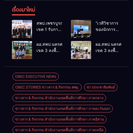
เรื่องมาใหม่
สพป.เพชรบูรณ์
“เวทีวิชาการ
เขต 1 รับการ
ของนักการ
ติดตามและ
ศึกษา” การ
ประเมินผล
ประชุม
ผอ.สพป.นครศรีธรรมราช
ผอ.สพป.นครศรีธรร
เชิงประจักษ์
ThaiCER
เขต 3 ลงพื้นที่
เขต 3 ลงพื้นที่
คัดเลือก
2026
เยี่ยมโรงเรียน
เยี่ยมโรงเรียน
“ก.ต.ป.น.
Thailand
วัดปิยาราม
บ้านบางเนียน
ต้นแบบ”
International
อำเภอ
อำเภอ
ระดับประเทศ
Conference
ปากพนัง
ปากพนัง
OBEC EXECUTIVE NEWs
รุ่นที่ 3 ประจำ
on Education
ปีงบประมาณ
Research
OBEC STORIES ข่าวสาร & กิจกรรม สพฐ.
ข่าวประชาสัมพันธ์
พ.ศ. 2569
(ThaiCER)
2026
ข่าวสาร & กิจกรรม สำนักงานเขตพื้นที่การศึกษา ภาคกลาง
ข่าวสาร & กิจกรรม สำนักงานเขตพื้นที่การศึกษา ภาคตะวันออก
ข่าวสาร & กิจกรรม สำนักงานเขตพื้นที่การศึกษา ภาคอิสาน
ข่าวสาร & กิจกรรม สำนักงานเขตพื้นที่การศึกษา ภาคเหนือ