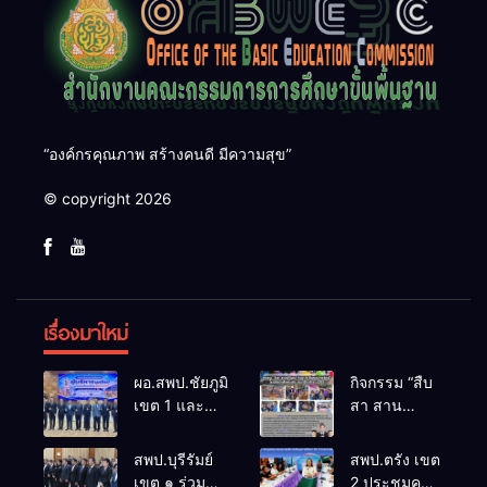
“องค์กรคุณภาพ สร้างคนดี มีความสุข”
© copyright 2026
เรื่องมาใหม่
ผอ.สพป.ชัยภูมิ
กิจกรรม “สืบ
เขต 1 และ
สา สาน
คณะ ร่วมการ
ภูมิปัญญา
ประชุม
ล้านนาวิถี สู่
สพป.บุรีรัมย์
สพป.ตรัง เขต
สัมมนาทาง
โลกแห่งการ
เขต ๑ ร่วม
2 ประชุมคณะ