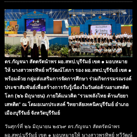
ดร.กัญจนา สัตตรัตนำพร ผอ.สพป.บุรีรัมย์ เขต ๑ มอบหมาย
ให้ นางสาวพรทิพย์ ทวีวัฒน์โสภา รอง ผอ.สพป.บุรีรัมย์ เขต ๑
พร้อมด้วย กลุ่มส่งเสริมการจัดการศึกษา ร่วมกิจกรรมรณรงค์
ประชาสัมพันธ์เพื่อสร้างการรับรู้เนื่องในวันต่อต้านยาเสพติด
โลก (๒๖ มิถุนายน) ภายใต้แนวคิด “รวมพลังไทย ต้านภัยยา
เสพติด” ณ โดมอเนกประสงค์ วิทยาลัยเทคนิคบุรีรัมย์ อำเภอ
เมืองบุรีรัมย์ จังหวัดบุรีรัมย์
วันศุกร์ที่ ๒๖ มิถุนายน ๒๕๖๙ ดร.กัญจนา สัตตรัตนำพร
ผอ.สพป.บุรีรัมย์ เขต ๑ มอบหมายให้ นางสาวพรทิพย์ ทวีวัฒน์