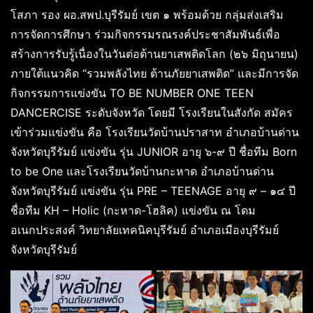
โสภา รอง ผอ.สพป.บุรีรัมย์ เขต ๑ พร้อมด้วย กลุ่มส่งเสริม
การจัดการศึกษา ร่วมกิจกรรมรณรงค์ประชาสัมพันธ์เพื่อ
สร้างการรับรู้เนื่องในวันต่อต้านยาเสพติดโลก (๒๖ มิถุนายน)
ภายใต้แนวคิด “รวมพลังไทย ต้านภัยยาเสพติด” และมีการจัด
กิจกรรมการแข่งขัน TO BE NUMBER ONE TEEN
DANCERCISE ระดับจังหวัด โดยมี โรงเรียนในสังกัด สมัคร
เข้าร่วมแข่งขัน คือ โรงเรียนวัดบ้านปราสาท อำเภอบ้านด่าน
จังหวัดบุรีรัมย์ แข่งขัน รุ่น JUNIOR อายุ ๖-๙ ปี ชื่อทีม Born
to be One และโรงเรียนวัดบ้านกะหาด อำเภอบ้านด่าน
จังหวัดบุรีรัมย์ แข่งขัน รุ่น PRE – TEENAGE อายุ ๙ – ๑๔ ปี
ชื่อทีม KH – Holic (กะหาด-โฮลิค) แข่งขัน ณ โดม
อเนกประสงค์ วิทยาลัยเทคนิคบุรีรัมย์ อำเภอเมืองบุรีรัมย์
จังหวัดบุรีรัมย์