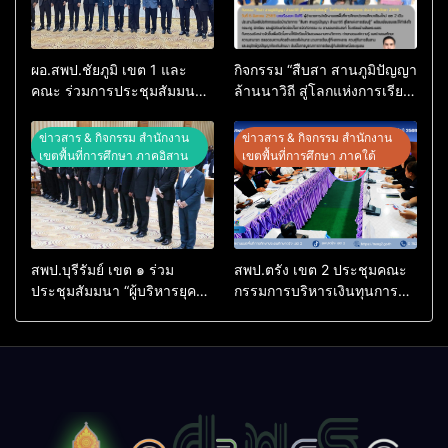
ผอ.สพป.ชัยภูมิ เขต 1 และ
กิจกรรม “สืบสา สานภูมิปัญญา
คณะ ร่วมการประชุมสัมมนา
ล้านนาวิถี สู่โลกแห่งการเรียน
ทางวิชาการ “ผู้บริหารยุคใหม่
รู้” โรงเรียนบ้านสันพระเนตร
นำการศึกษาไทยสู่อนาคต”
ประจำปีการศึกษา 2569
ข่าวสาร & กิจกรรม สำนักงาน
ข่าวสาร & กิจกรรม สำนักงาน
ประจำเขตตรวจราชการที่ 13
เขตพื้นที่การศึกษา ภาคอิสาน
เขตพื้นที่การศึกษา ภาคใต้
สพป.บุรีรัมย์ เขต ๑ ร่วม
สพป.ตรัง เขต 2 ประชุมคณะ
ประชุมสัมมนา “ผู้บริหารยุค
กรรมการบริหารเงินทุนการ
ใหม่ นำการศึกษาไทยสู่
ศึกษา 60 ปี ครองราชย์
อนาคต” เขตตรวจราชการที่
ประจำปี 2569
๑๓