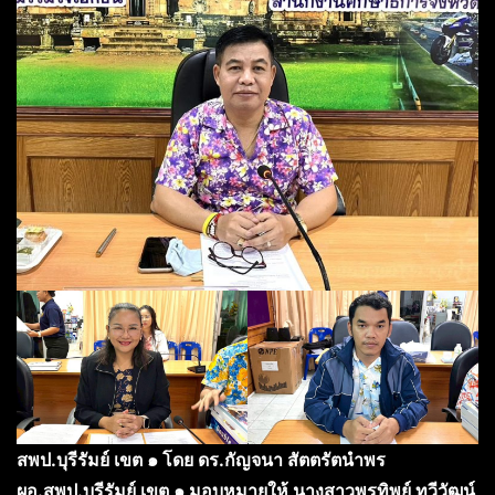
สพป.บุรีรัมย์ เขต ๑ โดย ดร.กัญจนา สัตตรัตนำพร
ผอ.สพป.บุรีรัมย์ เขต ๑ มอบหมายให้ นางสาวพรทิพย์ ทวีวัฒน์