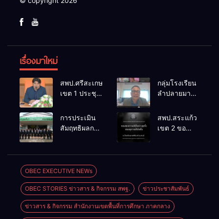
© copyright 2026
เรื่องมาใหม่
สพป.ศรีสะเกษ
กลุ่มโรงเรียน
เขต 1 ประชุม
ลำปลายมาศ
เตรียมการ
๔ PLC ขับ
จัดการ
เคลื่อน RT,
การประเมิน
สพป.สระแก้ว
แข่งขันงาน
NT, O-NET
สัมฤทธิผลการ
เขต 2 ขอ
ศิลปหัตถกรรม
ผ่านระบบ
ปฏิบัติงานใน
แสดงความ
นักเรียน ครั้งที่
Online
หน้าที่
เสียใจอย่างสุด
74 ปีการ
พัฒนาการ
ซึ้ง 7 สิงหาคม
ศึกษา 2569
ศึกษา
2569
OBEC EXECUTIVE NEWs
ตำแหน่ง รอง
OBEC STORIES ข่าวสาร & กิจกรรม สพฐ.
ข่าวประชาสัมพันธ์
ผู้อำนวยการ
สถานศึกษา
ข่าวสาร & กิจกรรม สำนักงานเขตพื้นที่การศึกษา ภาคกลาง