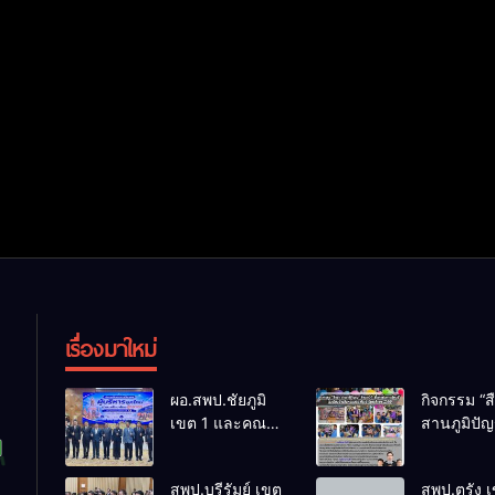
เรื่องมาใหม่
ผอ.สพป.ชัยภูมิ
กิจกรรม “ส
เขต 1 และคณะ
สานภูมิปั
ร่วมการประชุม
ล้านนาวิถี 
สัมมนาทาง
แห่งการเรีย
สพป.บุรีรัมย์ เขต
สพป.ตรัง 
วิชาการ “ผู้
โรงเรียนบ้