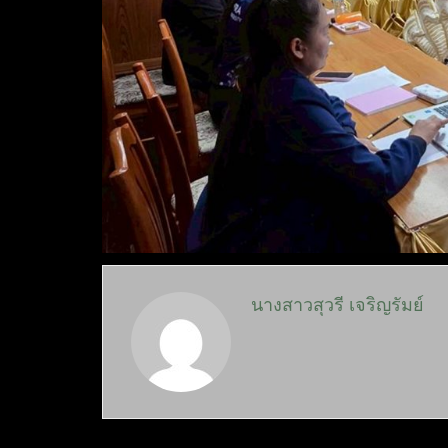
นางสาวสุวรี เจริญรัมย์