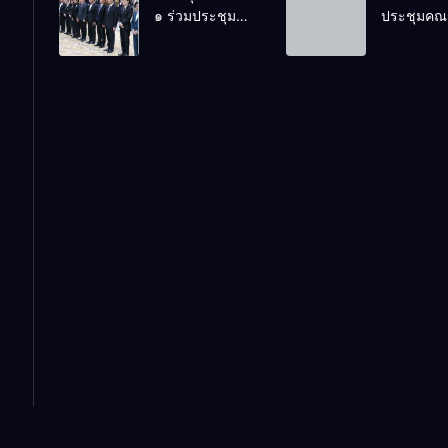
๑ ร่วมประชุม
ประชุมคณ
บริหารยุคใหม่นำ
พระเนตร 
สัมมนา “ผู้
กรรมการบ
การศึกษาไทยสู่
ปีการศึกษา
บริหารยุคใหม่
เงินทุนการ
อนาคต” ประจำ
2569
นำการศึกษาไทย
60 ปี ครอง
เขตตรวจ
สู่อนาคต” เขต
ประจำปี 2
ราชการที่ 13
ตรวจราชการที่
๑๓