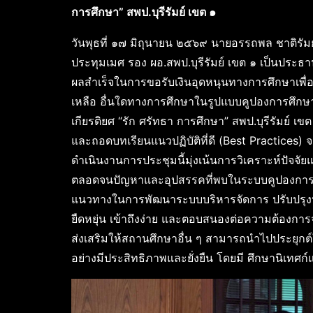
การศึกษา” สพป.บุรีรัมย์ เขต ๑
วันพุธที่ ๑๗ มิถุนายน ๒๕๖๙ นายอรรถพล ชาติรัม
ประทุมเมศ รอง ผอ.สพป.บุรีรัมย์ เขต ๑ เป็นประธ
ผลสำเร็จในการขอรับเงินอุดหนุนทางการศึกษาเพื่
เหลือ อื่นใดทางการศึกษาในรูปแบบคูปองการศึกษ
เกียรติยศ “รัก ศรัทธา การศึกษา” สพป.บุรีรัมย์ เข
และถอดบทเรียนแนวปฏิบัติที่ดี (Best Practices
ดำเนินงานการประชุมนี้มุ่งเน้นการวิเคราะห์ปัจจ
ตลอดจนปัญหาและอุปสรรคที่พบในระบบคูปองการศึกษ
แนวทางในการพัฒนาระบบบริหารจัดการ ปรับปรุ
ยืดหยุ่น เข้าถึงง่าย และตอบสนองต่อความต้องการจำ
ส่งเสริมให้สถานศึกษาอื่น ๆ สามารถนำไปประยุก
อย่างมีประสิทธิภาพและยั่งยืน โดยมี ศึกษานิเทศก์แ