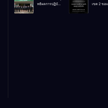
ทธิผลการปฏิบัติ
เขต 2 ขอ
หัตถกรรม
Online
งานในหน้าที่
ความเสียใ
นักเรียน ครั้งที่
พัฒนาการศึกษา
สุดซึ้ง 7 ส
74 ปีการศึกษา
ตำแหน่ง รองผู้
2569
2569
อำนวยการสถาน
ศึกษา