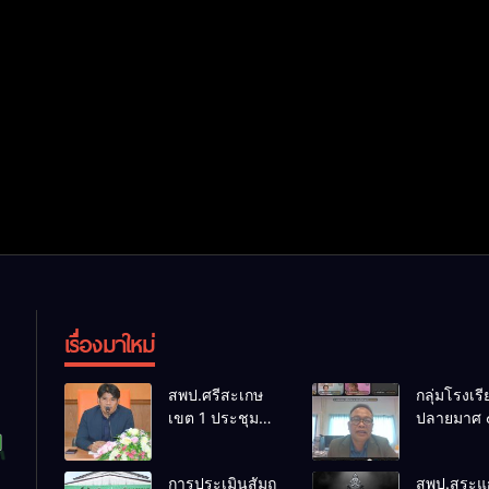
เรื่องมาใหม่
สพป.ศรีสะเกษ
กลุ่มโรงเร
เขต 1 ประชุม
ปลายมาศ 
เตรียมการ
PLC ขับเคล
จัดการแข่งขัน
RT, NT, 
การประเมินสัมฤ
สพป.สระแก
งานศิลป
ผ่านระบบ