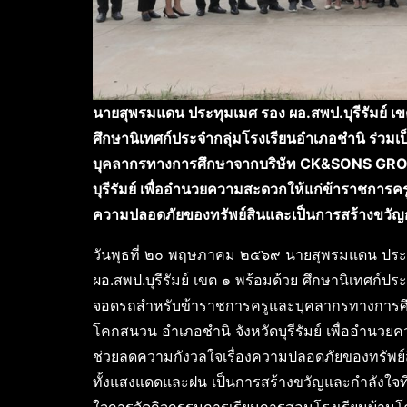
นายสุพรมแดน ประทุมเมศ รอง ผอ.สพป.บุรีรัมย์ เข
ศึกษานิเทศก์ประจำกลุ่มโรงเรียนอำเภอชำนิ ร่วม
บุคลากรทางการศึกษาจากบริษัท CK&SONS GROUP
บุรีรัมย์ เพื่ออำนวยความสะดวกให้แก่ข้าราชการ
ความปลอดภัยของทรัพย์สินและเป็นการสร้างขวัญ
วันพุธที่ ๒๐ พฤษภาคม ๒๕๖๙ นายสุพรมแดน ประทุ
ผอ.สพป.บุรีรัมย์ เขต ๑ พร้อมด้วย ศึกษานิเทศก์ปร
จอดรถสำหรับข้าราชการครูและบุคลากรทางการศ
โคกสนวน อำเภอชำนิ จังหวัดบุรีรัมย์ เพื่ออำน
ช่วยลดความกังวลใจเรื่องความปลอดภัยของทรัพ
ทั้งแสงแดดและฝน เป็นการสร้างขวัญและกำลังใจที่