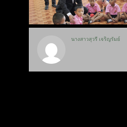
นางสาวสุวรี เจริญรัมย์