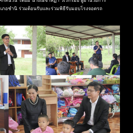
กสนวน โดยมี นางณชาลิฏา วิเวกรัมย์ ผู้อำนวยการ
ำเภอชำนิ ร่วมต้อนรับและร่วมพิธีรับมอบโรงจอดรถ