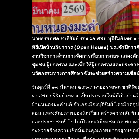
นายอรรถพล ชาติรัมย์ รอง ผอ.สพป.บุรีรัมย์ เขต 
พิธีเปิดบ้านวิชาการ (
Open House) ประจำปีการศึ
งานวิชาการด้านการจัดการเรียนการสอน แสดงศักย
ชุมชน ผู้ปกครอง และเพื่อให้ผู้ปกครองและประชา
นวัตกรรมทางการศึกษา ซึ่งจะช่วยสร้างความเชื่
วันศุกร์ที่ ๑๓ มีนาคม ๒๕๖๙
นายอรรถพล ชาติรัมย
ผอ.สพป.บุรีรัมย์ เขต ๑ เป็นประธานในพิธีเปิดบ
บ้านหนองมะค่าแต้ อำเภอเมืองบุรีรัมย์ โดยมีวัตถ
สอน แสดงศักยภาพของนักเรียน สร้างความสัมพันธ์อั
และประชาชนทั่วไปได้มีโอกาสเยี่ยมชมสภาพแวดล้
จะช่วยสร้างความเชื่อมั่นในคุณภาพมาตรฐานของโรงเ