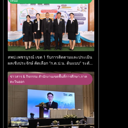
เหนือ
สพป.เพชรบูรณ์ เขต 1 รับการติดตามและประเมิน
ผลเชิงประจักษ์ คัดเลือก “ก.ต.ป.น. ต้นแบบ” ระดับ
ประเทศ รุ่นที่ 3 ประจำปีงบประมาณ พ.ศ. 2569
ข่าวสาร & กิจกรรม สำนักงานเขตพื้นที่การศึกษา ภาค
ตะวันออก