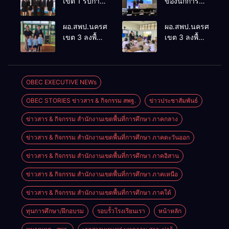
เขต 1 รับการ
ของนักการ
ติดตามและ
ศึกษา” การ
ประเมินผล
ประชุม
ผอ.สพป.นครศรีธรรมราช
ผอ.สพป.นครศรีธรร
เชิงประจักษ์
ThaiCER
เขต 3 ลงพื้นที่
เขต 3 ลงพื้นที่
คัดเลือก
2026
เยี่ยมโรงเรียน
เยี่ยมโรงเรียน
“ก.ต.ป.น.
Thailand
วัดปิยาราม
บ้านบางเนียน
ต้นแบบ”
International
อำเภอ
อำเภอ
ระดับประเทศ
Conference
ปากพนัง
ปากพนัง
OBEC EXECUTIVE NEWs
รุ่นที่ 3 ประจำ
on Education
ปีงบประมาณ
Research
OBEC STORIES ข่าวสาร & กิจกรรม สพฐ.
ข่าวประชาสัมพันธ์
พ.ศ. 2569
(ThaiCER)
2026
ข่าวสาร & กิจกรรม สำนักงานเขตพื้นที่การศึกษา ภาคกลาง
ข่าวสาร & กิจกรรม สำนักงานเขตพื้นที่การศึกษา ภาคตะวันออก
ข่าวสาร & กิจกรรม สำนักงานเขตพื้นที่การศึกษา ภาคอิสาน
ข่าวสาร & กิจกรรม สำนักงานเขตพื้นที่การศึกษา ภาคเหนือ
ข่าวสาร & กิจกรรม สำนักงานเขตพื้นที่การศึกษา ภาคใต้
ทุนการศึกษา/ฝึกอบรม
รอบรั้วโรงเรียนเรา
หน้าหลัก