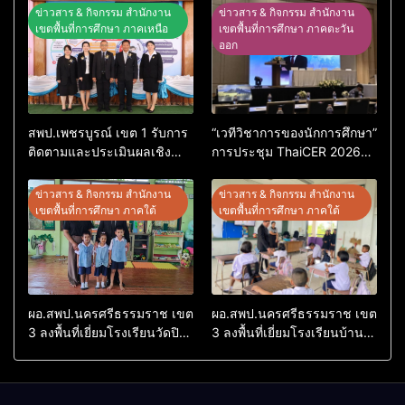
ข่าวสาร & กิจกรรม สำนักงาน
ข่าวสาร & กิจกรรม สำนักงาน
เขตพื้นที่การศึกษา ภาคเหนือ
เขตพื้นที่การศึกษา ภาคตะวัน
ออก
สพป.เพชรบูรณ์ เขต 1 รับการ
“เวทีวิชาการของนักการศึกษา”
ติดตามและประเมินผลเชิง
การประชุม ThaiCER 2026
ประจักษ์ คัดเลือก “ก.ต.ป.น.
Thailand International
ต้นแบบ” ระดับประเทศ รุ่นที่ 3
Conference on Education
ข่าวสาร & กิจกรรม สำนักงาน
ข่าวสาร & กิจกรรม สำนักงาน
ประจำปีงบประมาณ พ.ศ.
Research (ThaiCER) 2026
เขตพื้นที่การศึกษา ภาคใต้
เขตพื้นที่การศึกษา ภาคใต้
2569
ผอ.สพป.นครศรีธรรมราช เขต
ผอ.สพป.นครศรีธรรมราช เขต
3 ลงพื้นที่เยี่ยมโรงเรียนวัดปิยา
3 ลงพื้นที่เยี่ยมโรงเรียนบ้าน
ราม อำเภอปากพนัง
บางเนียน อำเภอปากพนัง