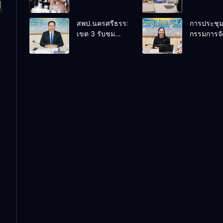
แข่งขันทักษะ
21/2569 แ
วิชาการนักเรียน
ชมรายการ
สพป.นครศรีธรรมราช
การประชุ
โครงการตามพ
เช้า ข่าว 
เขต 3 รับชม
กรรมการจ
ระราชดำริฯ
ครั้งที่ 30
รายการ “พฤหัส
นวัตกรรมส
ระดับ สพฐ.
เช้า ข่าว สพฐ.”
เสริมความ
ประจำปี 2569
ครั้งที่ 30/2569
โปร่งใสแล
ป้องกันการ
(Integrity
Innovation 
ในการวัดร
การส่งเสริ
ความโปร่
สำนักงาน
พื้นที่การศ
(OIT+) ปร
ปีงบประม
พ.ศ. 2569 ค
3/2569