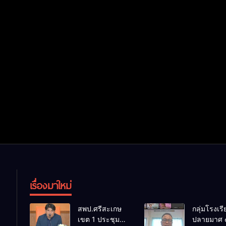
เรื่องมาใหม่
สพป.ศรีสะเกษ
กลุ่มโรงเร
เขต 1 ประชุม
ปลายมาศ 