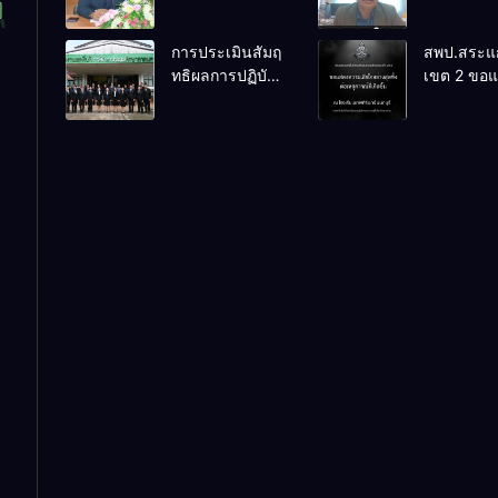
เตรียมการ
PLC ขับเคล
จัดการแข่งขัน
RT, NT, 
การประเมินสัมฤ
สพป.สระแก
งานศิลป
ผ่านระบบ
ทธิผลการปฏิบัติ
เขต 2 ขอ
หัตถกรรม
Online
งานในหน้าที่
ความเสียใ
นักเรียน ครั้งที่
พัฒนาการศึกษา
สุดซึ้ง 7 ส
74 ปีการศึกษา
ตำแหน่ง รองผู้
2569
2569
อำนวยการสถาน
ศึกษา