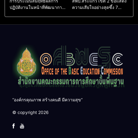
การประเมินสัมฤทธิผลการ
สพป.สระแก้ว เขต 2 ขอแสดง
ปฏิบัติงานในหน้าที่พัฒนาการ
ความเสียใจอย่างสุดซึ้ง 7
ศึกษา ตำแหน่ง รองผู้อำนวย
สิงหาคม 2569
การสถานศึกษา
“องค์กรคุณภาพ สร้างคนดี มีความสุข”
© copyright 2026