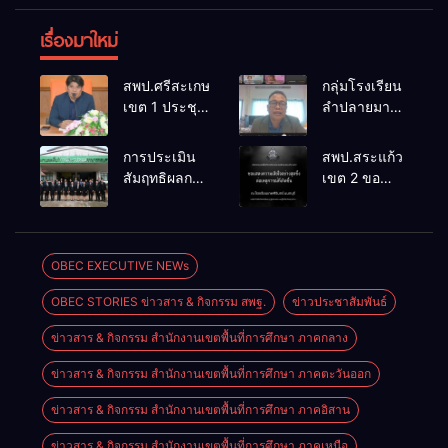
เรื่องมาใหม่
สพป.ศรีสะเกษ
กลุ่มโรงเรียน
เขต 1 ประชุม
ลำปลายมาศ
เตรียมการ
๔ PLC ขับ
จัดการ
เคลื่อน RT,
การประเมิน
สพป.สระแก้ว
แข่งขันงาน
NT, O-NET
สัมฤทธิผลการ
เขต 2 ขอ
ศิลปหัตถกรรม
ผ่านระบบ
ปฏิบัติงานใน
แสดงความ
นักเรียน ครั้งที่
Online
หน้าที่
เสียใจอย่างสุด
74 ปีการ
พัฒนาการ
ซึ้ง 7 สิงหาคม
ศึกษา 2569
ศึกษา
2569
OBEC EXECUTIVE NEWs
ตำแหน่ง รอง
OBEC STORIES ข่าวสาร & กิจกรรม สพฐ.
ข่าวประชาสัมพันธ์
ผู้อำนวยการ
สถานศึกษา
ข่าวสาร & กิจกรรม สำนักงานเขตพื้นที่การศึกษา ภาคกลาง
ข่าวสาร & กิจกรรม สำนักงานเขตพื้นที่การศึกษา ภาคตะวันออก
ข่าวสาร & กิจกรรม สำนักงานเขตพื้นที่การศึกษา ภาคอิสาน
ข่าวสาร & กิจกรรม สำนักงานเขตพื้นที่การศึกษา ภาคเหนือ