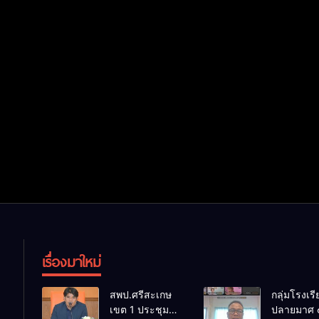
เรื่องมาใหม่
สพป.ศรีสะเกษ
กลุ่มโรงเร
เขต 1 ประชุม
ปลายมาศ 