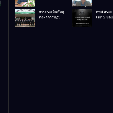
เตรียมการ
PLC ขับเคล
จัดการแข่งขัน
RT, NT, 
การประเมินสัมฤ
สพป.สระแก
งานศิลป
ผ่านระบบ
ทธิผลการปฏิบัติ
เขต 2 ขอ
หัตถกรรม
Online
งานในหน้าที่
ความเสียใ
นักเรียน ครั้งที่
พัฒนาการศึกษา
สุดซึ้ง 7 ส
74 ปีการศึกษา
ตำแหน่ง รองผู้
2569
2569
อำนวยการสถาน
ศึกษา