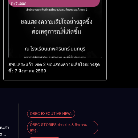
ตะวันออก
สพป.สระแก้ว เขต 2 ขอแสดงความเสียใจอย่างสุด
ซึ้ง 7 สิงหาคม 2569
OBEC EXECUTIVE NEWs
OBEC STORIES ข่าวสาร & กิจกรรม
ียนลำ
สพฐ.
๔