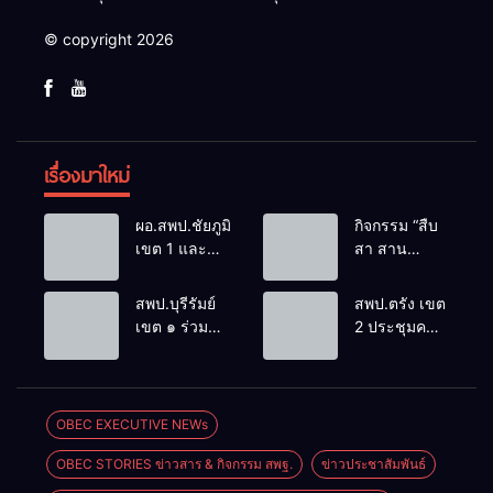
© copyright 2026
เรื่องมาใหม่
ผอ.สพป.ชัยภูมิ
กิจกรรม “สืบ
เขต 1 และ
สา สาน
คณะ ร่วมการ
ภูมิปัญญา
ประชุม
ล้านนาวิถี สู่
สพป.บุรีรัมย์
สพป.ตรัง เขต
สัมมนาทาง
โลกแห่งการ
เขต ๑ ร่วม
2 ประชุมคณะ
วิชาการ “ผู้
เรียนรู้”
ประชุม
กรรมการ
บริหารยุคใหม่
โรงเรียนบ้าน
สัมมนา “ผู้
บริหารเงินทุน
นำการศึกษา
สันพระเนตร
บริหารยุคใหม่
การศึกษา 60
ไทยสู่อนาคต”
ประจำปีการ
นำการศึกษา
ปี ครองราชย์
OBEC EXECUTIVE NEWs
ประจำเขต
ศึกษา 2569
ไทยสู่อนาคต”
ประจำปี
ตรวจราชการ
OBEC STORIES ข่าวสาร & กิจกรรม สพฐ.
ข่าวประชาสัมพันธ์
เขตตรวจ
2569
ที่ 13
ราชการที่ ๑๓