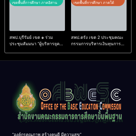
ประจำเขตตรวจราชการที่ 13
เขตพื้นที่การศึกษา ภาคอิสาน
เขตพื้นที่การศึกษา ภาคใต้
สพป.บุรีรัมย์ เขต ๑ ร่วม
สพป.ตรัง เขต 2 ประชุมคณะ
ประชุมสัมมนา “ผู้บริหารยุค
กรรมการบริหารเงินทุนการ
ใหม่ นำการศึกษาไทยสู่
ศึกษา 60 ปี ครองราชย์
อนาคต” เขตตรวจราชการที่
ประจำปี 2569
๑๓
“องค์กรคุณภาพ สร้างคนดี มีความสุข”