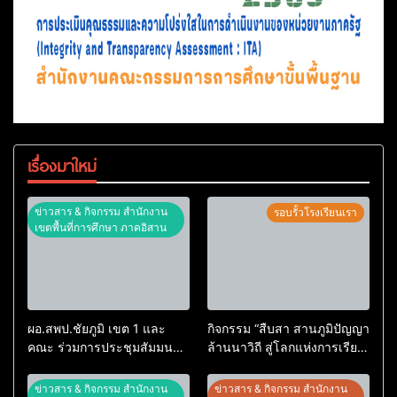
เรื่องมาใหม่
ข่าวสาร & กิจกรรม สำนักงาน
รอบรั้วโรงเรียนเรา
เขตพื้นที่การศึกษา ภาคอิสาน
ผอ.สพป.ชัยภูมิ เขต 1 และ
กิจกรรม “สืบสา สานภูมิปัญญา
คณะ ร่วมการประชุมสัมมนา
ล้านนาวิถี สู่โลกแห่งการเรียน
ทางวิชาการ “ผู้บริหารยุคใหม่
รู้” โรงเรียนบ้านสันพระเนตร
นำการศึกษาไทยสู่อนาคต”
ประจำปีการศึกษา 2569
ข่าวสาร & กิจกรรม สำนักงาน
ข่าวสาร & กิจกรรม สำนักงาน