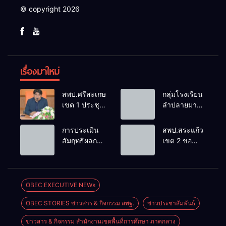
© copyright 2026
เรื่องมาใหม่
สพป.ศรีสะเกษ
กลุ่มโรงเรียน
เขต 1 ประชุม
ลำปลายมาศ
เตรียมการ
๔ PLC ขับ
จัดการ
เคลื่อน RT,
การประเมิน
สพป.สระแก้ว
แข่งขันงาน
NT, O-NET
สัมฤทธิผลการ
เขต 2 ขอ
ศิลปหัตถกรรม
ผ่านระบบ
ปฏิบัติงานใน
แสดงความ
นักเรียน ครั้งที่
Online
หน้าที่
เสียใจอย่างสุด
74 ปีการ
พัฒนาการ
ซึ้ง 7 สิงหาคม
ศึกษา 2569
ศึกษา
2569
OBEC EXECUTIVE NEWs
ตำแหน่ง รอง
OBEC STORIES ข่าวสาร & กิจกรรม สพฐ.
ข่าวประชาสัมพันธ์
ผู้อำนวยการ
สถานศึกษา
ข่าวสาร & กิจกรรม สำนักงานเขตพื้นที่การศึกษา ภาคกลาง