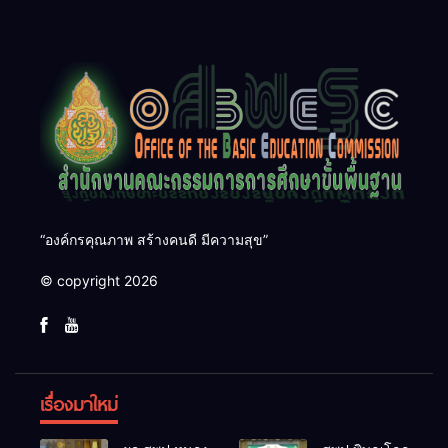
ที่ ๑ ในโอกาสลงพื้นที่ตรวจ
เช้า ข่าว สพฐ.”
ราชการและติดตามการ
ดำเนินงานตามนโยบาย
กระทรวงศึกษาธิการ ประจำ
ปีงบประมาณ พ.ศ. ๒๕๖๙ รอบ
ที่ ๒/๒๕๖๙
“องค์กรคุณภาพ สร้างคนดี มีความสุข”
© copyright 2026
เรื่องมาใหม่