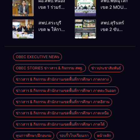
ผอ.สพป.หนองคาย
สพป.พิษณุโลก
เขต 1 ร่วมรับ
เขต 2 MOU
ชมรายการ
การขับเคลื่อน
“พฤหัสเช้า
การเรียนรวม
สพป.สระบุรี
สพป.สุรินทร์
ข่าว สพฐ.”
จังหวัด
เขต ๒ ให้การ
เขต 2 ขับ
ครั้งที่
พิษณุโลก
ต้อนรับนาย
เคลื่อน
30/2569
พิเชฐร์ วันทอง
นโยบาย สพฐ.
ผู้ตรวจ
สู่การปฏิบัติ
ราชการ
พร้อมชื่นชม
OBEC EXECUTIVE NEWs
กระทรวง
โรงเรียนบ้าน
OBEC STORIES ข่าวสาร & กิจกรรม สพฐ.
ข่าวประชาสัมพันธ์
ศึกษาธิการ
บอน โชว์ผล
เขตตรวจ
งานใน
ข่าวสาร & กิจกรรม สำนักงานเขตพื้นที่การศึกษา ภาคกลาง
ราชการที่ ๑
รายการ
ในโอกาส
“พฤหัสเช้า
ข่าวสาร & กิจกรรม สำนักงานเขตพื้นที่การศึกษา ภาคตะวันออก
ลงพื้นที่ตรวจ
ข่าว สพฐ.”
ราชการและ
ข่าวสาร & กิจกรรม สำนักงานเขตพื้นที่การศึกษา ภาคอิสาน
ติดตามการ
ข่าวสาร & กิจกรรม สำนักงานเขตพื้นที่การศึกษา ภาคเหนือ
ดำเนินงาน
ตามนโยบาย
ข่าวสาร & กิจกรรม สำนักงานเขตพื้นที่การศึกษา ภาคใต้
กระทรวง
ศึกษาธิการ
ทุนการศึกษา/ฝึกอบรม
รอบรั้วโรงเรียนเรา
หน้าหลัก