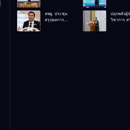
ปฏิบัติการ การ
ดิน” ขับเคล
ดำเนินการทาง
การศึกษาช
สพฐ. ประชุม
ปลุกพลังผู
วินัยอย่างร้าย
เชื่อม
สรุปผลการ
วิชาการ สร
แรง สำหรับฝึก
เทคโนโลยี
ดำเนินงานศูนย์
เครือข่ายน
อบรมผู้จะเป็น
ชุมชน สร้าง
ขับเคลื่อน
เข้มแข็ง ขั
กรรมการ
เรียนเต็ม
โครงการ
เคลื่อนคุ
สอบสวน (ตาม
ศักยภาพ
โรงเรียนคุณภาพ
การศึกษาสู่
หลักสูตร ก.ค.ศ.)
ประจำตำบล
อนาคต
เตรียมต่อยอดสู่
การขับเคลื่อน
คุณภาพการ
ศึกษาปี 2570