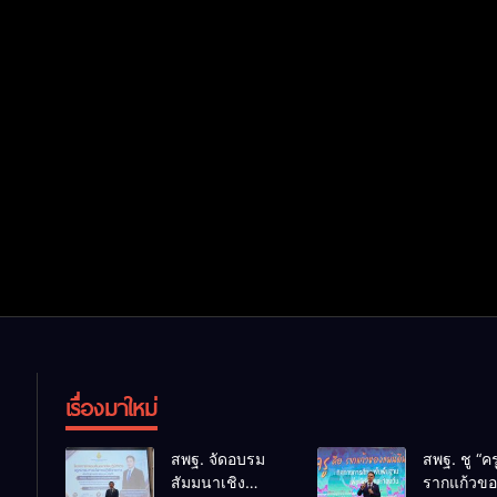
เรื่องมาใหม่
สพฐ. จัดอบรม
สพฐ. ชู “คร
สัมมนาเชิง
รากแก้วขอ