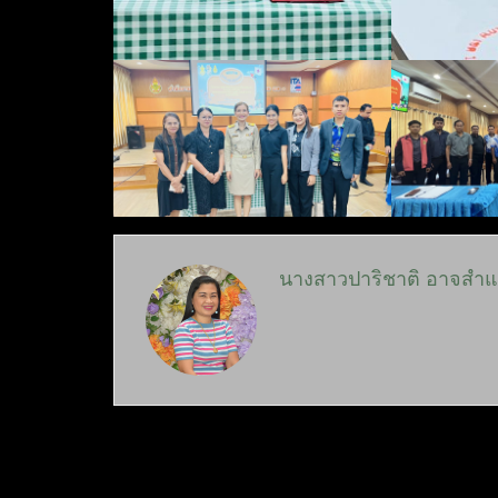
นางสาวปาริชาติ อาจสำ