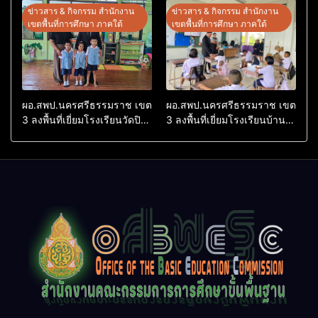
ต้นแบบ” ระดับประเทศ รุ่นที่ 3
Conference on Education
ข่าวสาร & กิจกรรม สำนักงาน
ข่าวสาร & กิจกรรม สำนักงาน
ประจำปีงบประมาณ พ.ศ.
Research (ThaiCER) 2026
เขตพื้นที่การศึกษา ภาคใต้
เขตพื้นที่การศึกษา ภาคใต้
2569
ผอ.สพป.นครศรีธรรมราช เขต
ผอ.สพป.นครศรีธรรมราช เขต
3 ลงพื้นที่เยี่ยมโรงเรียนวัดปิยา
3 ลงพื้นที่เยี่ยมโรงเรียนบ้าน
ราม อำเภอปากพนัง
บางเนียน อำเภอปากพนัง