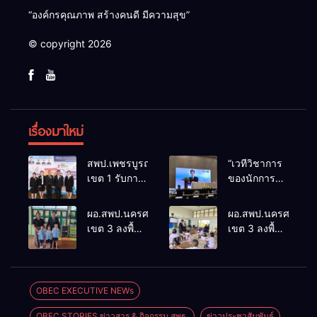
“องค์กรคุณภาพ สร้างคนดี มีความสุข”
© copyright 2026
เรื่องมาใหม่
สพป.เพชรบูรณ์
“เวทีวิชาการ
เขต 1 รับการ
ของนักการ
ติดตามและ
ศึกษา” การ
ประเมินผล
ประชุม
ผอ.สพป.นครศรีธรรมราช
ผอ.สพป.นครศรีธรร
เชิงประจักษ์
ThaiCER
เขต 3 ลงพื้นที่
เขต 3 ลงพื้นที่
คัดเลือก
2026
เยี่ยมโรงเรียน
เยี่ยมโรงเรียน
“ก.ต.ป.น.
Thailand
วัดปิยาราม
บ้านบางเนียน
ต้นแบบ”
International
อำเภอ
อำเภอ
ระดับประเทศ
Conference
ปากพนัง
ปากพนัง
OBEC EXECUTIVE NEWs
รุ่นที่ 3 ประจำ
on Education
ปีงบประมาณ
Research
OBEC STORIES ข่าวสาร & กิจกรรม สพฐ.
ข่าวประชาสัมพันธ์