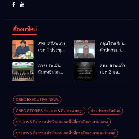
เรื่องมาใหม่
สพป.ศรีสะเกษ
กลุ่มโรงเรียน
เขต 1 ประชุม
ลำปลายมาศ
เตรียมการ
๔ PLC ขับ
จัดการ
เคลื่อน RT,
การประเมิน
สพป.สระแก้ว
แข่งขันงาน
NT, O-NET
สัมฤทธิผลการ
เขต 2 ขอ
ศิลปหัตถกรรม
ผ่านระบบ
ปฏิบัติงานใน
แสดงความ
นักเรียน ครั้งที่
Online
หน้าที่
เสียใจอย่างสุด
74 ปีการ
พัฒนาการ
ซึ้ง 7 สิงหาคม
ศึกษา 2569
ศึกษา
2569
OBEC EXECUTIVE NEWs
ตำแหน่ง รอง
OBEC STORIES ข่าวสาร & กิจกรรม สพฐ.
ข่าวประชาสัมพันธ์
ผู้อำนวยการ
สถานศึกษา
ข่าวสาร & กิจกรรม สำนักงานเขตพื้นที่การศึกษา ภาคกลาง
ข่าวสาร & กิจกรรม สำนักงานเขตพื้นที่การศึกษา ภาคตะวันออก