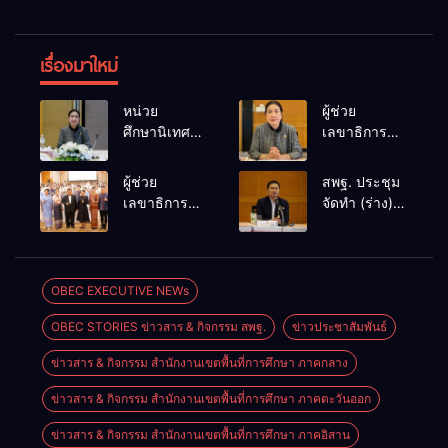
เรื่องมาใหม่
หน่วย
ผู้ช่วย
ศึกษานิเทศก์
เลขาธิการ
สพฐ. เดินหน้า
กพฐ. ร่วม
ขับเคลื่อน
ประชุมจัด
ผู้ช่วย
สพฐ. ประชุม
คุณภาพการ
ทำ(ร่าง)
เลขาธิการ
จัดทำ (ร่าง)
ศึกษา ประชุม
นโยบายรับ
กพฐ. เปิด
นโยบายรับ
ผู้อำนวยการก
นักเรียน ปีการ
อบรมพัฒนา
นักเรียน มุ่ง
ลุ่มนิเทศฯ
ศึกษา 2570
ครูและ
ความโปร่งใส
ครั้งที่ 1/2569
มุ่งพัฒนาแนว
บุคลากรด้าน
เป็นธรรม
OBEC EXECUTIVE NEWs
ยกระดับระบบ
ปฏิบัติที่
ความปลอดภัย
สร้างโอกาส
นิเทศด้วย AI
ชัดเจนและ
OBEC STORIES ข่าวสาร & กิจกรรม สพฐ.
ข่าวประชาสัมพันธ์
ในสถานศึกษา
ทางการศึกษา
พัฒนาเครือ
เป็นระบบ
ย้ำสร้างระบบ
อย่างทั่วถึง
ข่ายวิชาชีพ
ข่าวสาร & กิจกรรม สำนักงานเขตพื้นที่การศึกษา ภาคกลาง
ดูแลช่วยเหลือ
และเสริม
นักเรียนอย่าง
ข่าวสาร & กิจกรรม สำนักงานเขตพื้นที่การศึกษา ภาคตะวันออก
ประสิทธิภาพ
มี
การติดตาม
ประสิทธิภาพ
ข่าวสาร & กิจกรรม สำนักงานเขตพื้นที่การศึกษา ภาคอิสาน
ประเมินผล