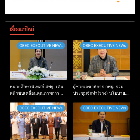
เรื่องมาใหม่
OBEC EXECUTIVE NEWs
OBEC EXECUTIVE NEWs
หน่วยศึกษานิเทศก์ สพฐ. เดิน
ผู้ช่วยเลขาธิการ กพฐ. ร่วม
หน้าขับเคลื่อนคุณภาพการ
ประชุมจัดทำ(ร่าง) นโยบายรับ
ศึกษา ประชุมผู้อำนวยการกลุ่ม
นักเรียน ปีการศึกษา 2570 มุ่ง
นิเทศฯ ครั้งที่ 1/2569 ยกระดับ
พัฒนาแนวปฏิบัติที่ชัดเจนและ
OBEC EXECUTIVE NEWs
OBEC EXECUTIVE NEWs
ระบบนิเทศด้วย AI พัฒนาเครือ
เป็นระบบ
ข่ายวิชาชีพ และเสริม
ประสิทธิภาพการติดตาม
ประเมินผล