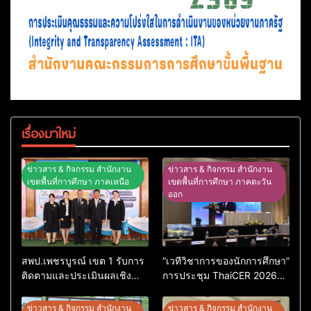
เรื่องมาใหม่
ข่าวสาร & กิจกรรม สำนักงาน
ข่าวสาร & กิจกรรม สำนักงาน
เขตพื้นที่การศึกษา ภาคเหนือ
เขตพื้นที่การศึกษา ภาคตะวัน
ออก
สพป.เพชรบูรณ์ เขต 1 รับการ
“เวทีวิชาการของนักการศึกษา”
ติดตามและประเมินผลเชิง
การประชุม ThaiCER 2026
ประจักษ์ คัดเลือก “ก.ต.ป.น.
Thailand International
ต้นแบบ” ระดับประเทศ รุ่นที่ 3
Conference on Education
ข่าวสาร & กิจกรรม สำนักงาน
ข่าวสาร & กิจกรรม สำนักงาน