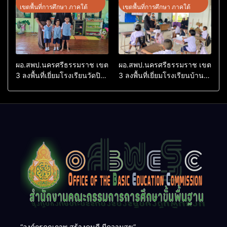
ประจำปีงบประมาณ พ.ศ.
Research (ThaiCER) 2026
เขตพื้นที่การศึกษา ภาคใต้
เขตพื้นที่การศึกษา ภาคใต้
2569
ผอ.สพป.นครศรีธรรมราช เขต
ผอ.สพป.นครศรีธรรมราช เขต
3 ลงพื้นที่เยี่ยมโรงเรียนวัดปิยา
3 ลงพื้นที่เยี่ยมโรงเรียนบ้าน
ราม อำเภอปากพนัง
บางเนียน อำเภอปากพนัง
“องค์กรคุณภาพ สร้างคนดี มีความสุข”