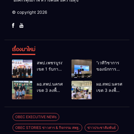
© copyright 2026
เรื่องมาใหม่
สพป.เพชรบูรณ์
“เวทีวิชาการ
เขต 1 รับการ
ของนักการ
ติดตามและ
ศึกษา” การ
ประเมินผล
ประชุม
ผอ.สพป.นครศรีธรรมราช
ผอ.สพป.นครศรีธรร
เชิงประจักษ์
ThaiCER
เขต 3 ลงพื้นที่
เขต 3 ลงพื้นที่
คัดเลือก
2026
เยี่ยมโรงเรียน
เยี่ยมโรงเรียน
“ก.ต.ป.น.
Thailand
วัดปิยาราม
บ้านบางเนียน
ต้นแบบ”
International
อำเภอ
อำเภอ
ระดับประเทศ
Conference
ปากพนัง
ปากพนัง
OBEC EXECUTIVE NEWs
รุ่นที่ 3 ประจำ
on Education
ปีงบประมาณ
Research
OBEC STORIES ข่าวสาร & กิจกรรม สพฐ.
ข่าวประชาสัมพันธ์
พ.ศ. 2569
(ThaiCER)