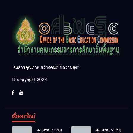
การศึกษา ประจำปีงบประมาณ
“รู้ เข้าใจ ร่วมสร้างระบบนิเวศ
พ.ศ. ๒๕๖๙
การศึกษาบุรีรัมย์ สู่เป้าหมาย
SDG๔”
“องค์กรคุณภาพ สร้างคนดี มีความสุข”
© copyright 2026
เรื่องมาใหม่
ผอ.สพป.ราชบุรี
ผอ.สพป.ราชบุรี