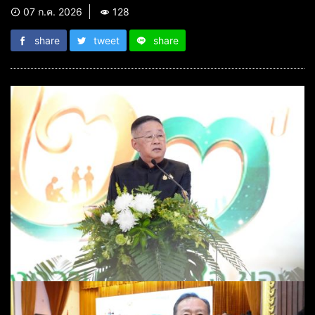
07 ก.ค. 2026
128
share
tweet
share