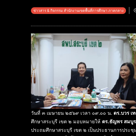
ข่าวสาร & กิจกรรม สำนักงานเขตพื้นที่การศึกษา ภาคกลาง
วันที่ ๓ เมษายน ๒๕๖๙ เวลา ๐๙.๐๐ น.
ดร.บวร เท
ศึกษาสระบุรี เขต ๒ มอบหมายให้
ดร.ธัญพร สมบูรณ
ประถมศึกษาสระบุรี เขต ๒ เป็นประธานการประ