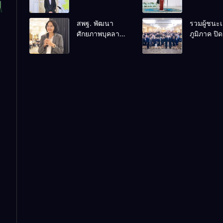
พงไพร” ระดับ
ประธานปิ
ประเทศ ปี 2569
Inno Rese
สพฐ. พัฒนา
รวมผู้ชนะเ
สร้างผู้นำ
Symposi
ศักยภาพบุคลากร
ภูมิภาค ปิ
เยาวชนอนุรักษ์
2026 ขับเค
สำนักอำนวยการ
เวทีแข่งขั
ทรัพยากรธรรมชาติ
งานวิจัยครู
ผ่านเวทีจัดการ
วิชาการนัก
สืบสาน 3 รักษ์
นักเรียนสู
ความรู้ มุ่งยก
โครงการต
เป็นนวัตกร
ระดับ
ระราชดำร
ประสิทธิภาพการ
ระดับ สพฐ
ปฏิบัติงานสู่การ
ใต้หัวข้อ “
เป็นองค์กรแห่ง
ฝัน ปั้นอาช
การเรียนรู