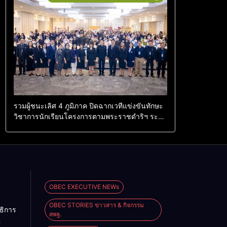
รวมผู้ชนะเลิศ 4 ภูมิภาค ปิดฉากเวทีแข่งขันทักษะ
วิชาการนักเรียนโครงการตามพระราชดำริฯ ระดับ
สพฐ. ภายใต้หัวข้อ “สร้างฝัน ปั้นอาชีพ”
OBEC EXECUTIVE NEWs
OBEC STORIES ข่าวสาร & กิจกรรม
าธิการ
สพฐ.