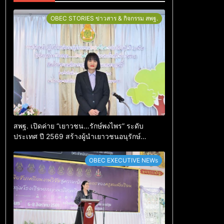
OBEC STORIES ข่าวสาร & กิจกรรม สพฐ.
สพฐ. เปิดค่าย “เยาวชน…รักษ์พงไพร” ระดับ
ประเทศ ปี 2569 สร้างผู้นำเยาวชนอนุรักษ์
ทรัพยากรธรรมชาติ สืบสาน 3 รักษ์
OBEC EXECUTIVE NEWs