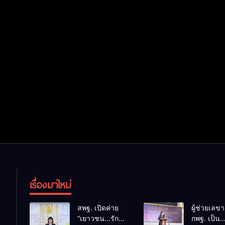
เรื่องมาใหม่
สพฐ. เปิดค่าย
ผู้ช่วยเลข
“เยาวชน…รักษ์
กพฐ. เป็น