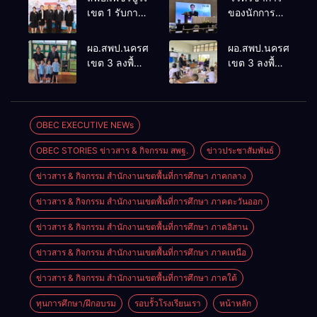
เขต 1 รับการ
ของนักการ
ติดตามและ
ศึกษา” การ
ประเมินผล
ประชุม
ผอ.สพป.นครศรีธรรมราช
ผอ.สพป.นครศรีธรร
เชิงประจักษ์
ThaiCER
เขต 3 ลงพื้นที่
เขต 3 ลงพื้นที่
คัดเลือก
2026
เยี่ยมโรงเรียน
เยี่ยมโรงเรียน
“ก.ต.ป.น.
Thailand
วัดปิยาราม
บ้านบางเนียน
ต้นแบบ”
International
อำเภอ
อำเภอ
ระดับประเทศ
Conference
ปากพนัง
ปากพนัง
OBEC EXECUTIVE NEWs
รุ่นที่ 3 ประจำ
on Education
ปีงบประมาณ
Research
OBEC STORIES ข่าวสาร & กิจกรรม สพฐ.
ข่าวประชาสัมพันธ์
พ.ศ. 2569
(ThaiCER)
2026
ข่าวสาร & กิจกรรม สำนักงานเขตพื้นที่การศึกษา ภาคกลาง
ข่าวสาร & กิจกรรม สำนักงานเขตพื้นที่การศึกษา ภาคตะวันออก
ข่าวสาร & กิจกรรม สำนักงานเขตพื้นที่การศึกษา ภาคอิสาน
ข่าวสาร & กิจกรรม สำนักงานเขตพื้นที่การศึกษา ภาคเหนือ
ข่าวสาร & กิจกรรม สำนักงานเขตพื้นที่การศึกษา ภาคใต้
ทุนการศึกษา/ฝึกอบรม
รอบรั้วโรงเรียนเรา
หน้าหลัก