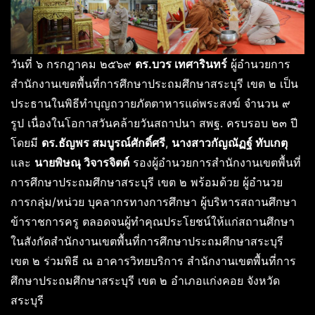
วันที่ ๖ กรกฎาคม ๒๕๖๙
ดร.บวร เทศารินทร์
ผู้อำนวยการ
สำนักงานเขตพื้นที่การศึกษาประถมศึกษาสระบุรี เขต ๒ เป็น
ประธานในพิธีทำบุญถวายภัตตาหารแด่พระสงฆ์ จำนวน ๙
รูป เนื่องในโอกาสวันคล้ายวันสถาปนา สพฐ. ครบรอบ ๒๓ ปี
โดยมี
ดร.ธัญพร สมบูรณ์ศักดิ์ศรี
,
นางสาวกัญณัฏฐ์ ทับเกตุ
และ
นายพิษณุ วิจารจิตต์
รองผู้อำนวยการสำนักงานเขตพื้นที่
การศึกษาประถมศึกษาสระบุรี เขต ๒ พร้อมด้วย ผู้อำนวย
การกลุ่ม/หน่วย บุคลากรทางการศึกษา ผู้บริหารสถานศึกษา
ข้าราชการครู ตลอดจนผู้ทำคุณประโยชน์ให้แก่สถานศึกษา
ในสังกัดสำนักงานเขตพื้นที่การศึกษาประถมศึกษาสระบุรี
เขต ๒ ร่วมพิธี ณ อาคารวิทยบริการ สำนักงานเขตพื้นที่การ
ศึกษาประถมศึกษาสระบุรี เขต ๒ อำเภอแก่งคอย จังหวัด
สระบุรี