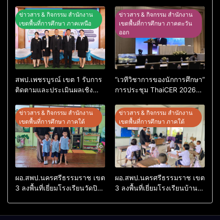
ข่าวสาร & กิจกรรม สำนักงาน
ข่าวสาร & กิจกรรม สำนักงาน
เขตพื้นที่การศึกษา ภาคเหนือ
เขตพื้นที่การศึกษา ภาคตะวัน
ออก
สพป.เพชรบูรณ์ เขต 1 รับการ
“เวทีวิชาการของนักการศึกษา”
ติดตามและประเมินผลเชิง
การประชุม ThaiCER 2026
ประจักษ์ คัดเลือก “ก.ต.ป.น.
Thailand International
ต้นแบบ” ระดับประเทศ รุ่นที่ 3
Conference on Education
ข่าวสาร & กิจกรรม สำนักงาน
ข่าวสาร & กิจกรรม สำนักงาน
ประจำปีงบประมาณ พ.ศ.
Research (ThaiCER) 2026
เขตพื้นที่การศึกษา ภาคใต้
เขตพื้นที่การศึกษา ภาคใต้
2569
ผอ.สพป.นครศรีธรรมราช เขต
ผอ.สพป.นครศรีธรรมราช เขต
3 ลงพื้นที่เยี่ยมโรงเรียนวัดปิยา
3 ลงพื้นที่เยี่ยมโรงเรียนบ้าน
ราม อำเภอปากพนัง
บางเนียน อำเภอปากพนัง