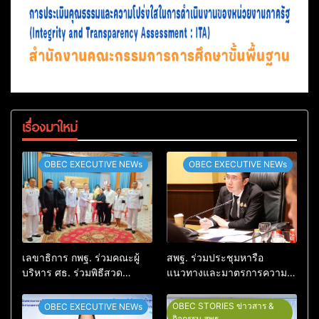
เรื่องมาใหม่
OBEC EXECUTIVE NEWs
OBEC EXECUTIVE NEWs
เลขาธิการ กพฐ. ร่วมคณะผู้
สพฐ. ร่วมประชุมหารือ
บริหาร ศธ. ร่วมพิธีสวด
แนวทางและมาตรการความ
อภิธรรม ครูผู้สูญเสียจากเหตุ
ปลอดภัยในสถานศึกษา บูรณา
รุนแรงในโรงเรียน พร้อมให้
การดูแลความปลอดภัยครบทุก
OBEC STORIES ข่าวสาร &
OBEC EXECUTIVE NEWs
กำลังใจครอบครัว
มิติ
กิจกรรม สพฐ.