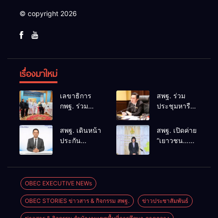
© copyright 2026
เรื่องมาใหม่
เลขาธิการ
สพฐ. ร่วม
กพฐ. ร่วม
ประชุมหารือ
คณะผู้บริหาร
แนวทางและ
ศธ. ร่วมพิธี
มาตรการ
สพฐ. เดินหน้า
สพฐ. เปิดค่าย
สวดอภิธรรม
ความปลอดภัย
ประกัน
“เยาวชน…
ครูผู้สูญเสีย
ในสถานศึกษา
คุณภาพสถาน
รักษ์พงไพร”
จากเหตุ
บูรณาการ
ศึกษาด้วย AI
ระดับประเทศ
รุนแรงใน
ดูแลความ
ชู “ข้อมูลจริง–
ปี 2569 สร้าง
โรงเรียน
ปลอดภัยครบ
บริบทจริง–คน
ผู้นำเยาวชน
OBEC EXECUTIVE NEWs
พร้อมให้กำลัง
ทุกมิติ
ตัดสินใจ” ยก
อนุรักษ์
ใจครอบครัว
OBEC STORIES ข่าวสาร & กิจกรรม สพฐ.
ข่าวประชาสัมพันธ์
ระดับคุณภาพ
ทรัพยากรธรรมชาติ
การศึกษา
สืบสาน 3