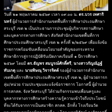
วันที่ ๒๑ พฤษภาคม ๒๕๖๙ เวลา ๐๙.๐๐ น.
ดร.บวร เทศาริ
นทร์
ผู้อำนวยการสำนักงานเขตพื้นที่การศึกษาประถมศึกษา
สระบุรี เขต ๒ เป็นประธานการประชุมผู้บริหารสถานศึกษา
และบุคลากรทางการศึกษา สังกัดสำนักงานเขตพื้นที่การ
ศึกษาประถมศึกษาสระบุรี เขต ๒ ครั้งที่ ๒/๒๕๖๙ เพื่อแจ้งข้อ
ราชการพร้อมขับเคลื่อนนโยบายสำคัญของกระทรวง
ศึกษาธิการสู่การปฏิบัติรับเปิดภาคเรียนที่ ๑ ปีการศึกษา
๒๕๖๙ โดยมี
ดร.ธัญพร สมบูรณ์ศักดิ์ศรี
,
นางสาวกัญณัฏฐ์
ทับเกตุ
และ
นายพิษณุ วิจารจิตต์
รองผู้อำนวยการสำนักงาน
เขตพื้นที่การศึกษาประถมศึกษาสระบุรี เขต ๒, ผู้อำนวยการก
ลุ่ม/หน่วย ร่วมประชุมและแจ้งข้อราชการ โอกาสนี้ ผู้อำนวย
การสกสค. จังหวัดสระบุรี ได้ร่วมกิจกรรมพบเพื่อนครูและ
บุคลากรทางการศึกษาสร้างความรู้ความเข้าใจถึงประโยชน์
ที่จะได้รับจากการเป็นสมาชิก สกสค. อีกทั้ง โรงเรียนวัด