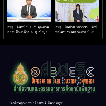
สพฐ. เดินหน้าประกันคุณภาพ
สพฐ. เปิดค่าย “เยาวชน…รักษ์
สถานศึกษาด้วย AI ชู “ข้อมูล
พงไพร” ระดับประเทศ ปี 2569
จริง–บริบทจริง–คนตัดสินใจ”
สร้างผู้นำเยาวชนอนุรักษ์
ยกระดับคุณภาพการศึกษา
ทรัพยากรธรรมชาติ สืบสาน 3
อย่างเป็นรูปธรรม
รักษ์
“องค์กรคุณภาพ สร้างคนดี มีความสุข”