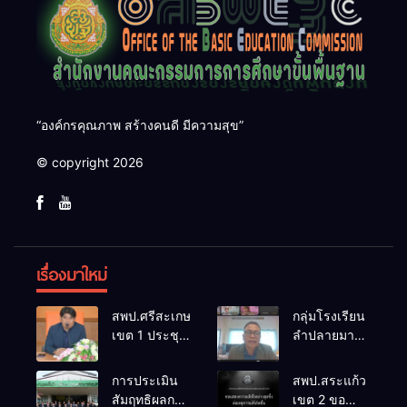
“องค์กรคุณภาพ สร้างคนดี มีความสุข”
© copyright 2026
เรื่องมาใหม่
สพป.ศรีสะเกษ
กลุ่มโรงเรียน
เขต 1 ประชุม
ลำปลายมาศ
เตรียมการ
๔ PLC ขับ
จัดการ
เคลื่อน RT,
การประเมิน
สพป.สระแก้ว
แข่งขันงาน
NT, O-NET
สัมฤทธิผลการ
เขต 2 ขอ