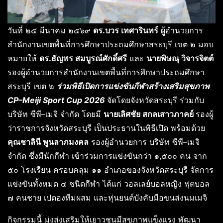
วันที่ ๒๕ มีนาคม ๒๕๖๙
ดร.บวร เทศารินทร์
ผูู้อำนวยการ
สำนักงานเขตพื้นที่การศึกษาประถมศึกษาสระบุรี เขต ๒ มอบ
หมายให้
ดร.ธัญพร สมบูรณ์ศักดิ์ศรี
และ
นายพิษณุ วิจารจิตต์
รองผู้อำนวยการสำนักงานเขตพื้นที่การศึกษาประถมศึกษา
สระบุรี เขต ๒
ร่
วมพิธีเปิดการแข่งขันกีฬาสร้างเสริมสุขภาพ
CP–Meiji Sport Cup 2026
จัดโดยจังหวัดสระบุรี ร่วมกับ
บริษัท ซีพี–เมจิ จำกัด โดยมี
นายเลิศชัย สกลเสาวภาคย์
รองผู้
ว่าราชการจังหวัดสระบุรี เป็นประธานในพิธีเปิด พร้อมด้วย
คุณชาลินี พูนลาภมงคล
รองผู้อำนวยการ บริษัท ซีพี–เมจิ
จำกัด ซึ่งมีนักกีฬา เข้าร่วมการแข่งขันกว่า ๑,๕๐๐ คน จาก
๕๐ โรงเรียน ครอบคลุม ๑๑ อำเภอของจังหวัดสระบุรี จัดการ
แข่งขันทั้งหมด ๔ ชนิดกีฬา ได้แก่ วอลเลย์บอลหญิง ฟุตบอล
๗ คนชาย เปตองทีมผสม และหุ่นยนต์บังคับมือขนส่งนมเมจิ
กิจกรรมนี้ มุ่งส่งเสริมให้เยาวชนมีสุขภาพแข็งแรง พัฒนา