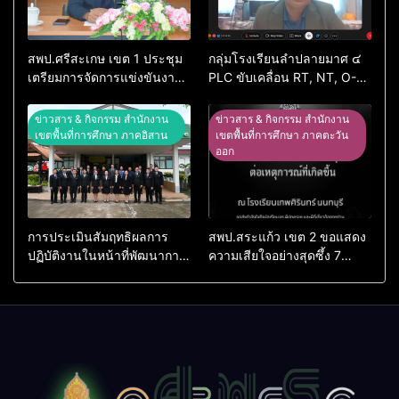
สพป.ศรีสะเกษ เขต 1 ประชุม
กลุ่มโรงเรียนลำปลายมาศ ๔
เตรียมการจัดการแข่งขันงาน
PLC ขับเคลื่อน RT, NT, O-
ศิลปหัตถกรรมนักเรียน ครั้งที่
NET ผ่านระบบ Online
74 ปีการศึกษา 2569
ข่าวสาร & กิจกรรม สำนักงาน
ข่าวสาร & กิจกรรม สำนักงาน
เขตพื้นที่การศึกษา ภาคอิสาน
เขตพื้นที่การศึกษา ภาคตะวัน
ออก
การประเมินสัมฤทธิผลการ
สพป.สระแก้ว เขต 2 ขอแสดง
ปฏิบัติงานในหน้าที่พัฒนาการ
ความเสียใจอย่างสุดซึ้ง 7
ศึกษา ตำแหน่ง รองผู้อำนวย
สิงหาคม 2569
การสถานศึกษา