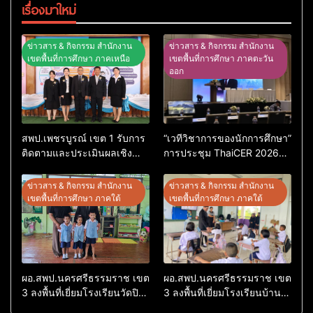
เรื่องมาใหม่
ข่าวสาร & กิจกรรม สำนักงาน
ข่าวสาร & กิจกรรม สำนักงาน
เขตพื้นที่การศึกษา ภาคเหนือ
เขตพื้นที่การศึกษา ภาคตะวัน
ออก
สพป.เพชรบูรณ์ เขต 1 รับการ
“เวทีวิชาการของนักการศึกษา”
ติดตามและประเมินผลเชิง
การประชุม ThaiCER 2026
ประจักษ์ คัดเลือก “ก.ต.ป.น.
Thailand International
ต้นแบบ” ระดับประเทศ รุ่นที่ 3
Conference on Education
ข่าวสาร & กิจกรรม สำนักงาน
ข่าวสาร & กิจกรรม สำนักงาน
ประจำปีงบประมาณ พ.ศ.
Research (ThaiCER) 2026
เขตพื้นที่การศึกษา ภาคใต้
เขตพื้นที่การศึกษา ภาคใต้
2569
ผอ.สพป.นครศรีธรรมราช เขต
ผอ.สพป.นครศรีธรรมราช เขต
3 ลงพื้นที่เยี่ยมโรงเรียนวัดปิยา
3 ลงพื้นที่เยี่ยมโรงเรียนบ้าน
ราม อำเภอปากพนัง
บางเนียน อำเภอปากพนัง