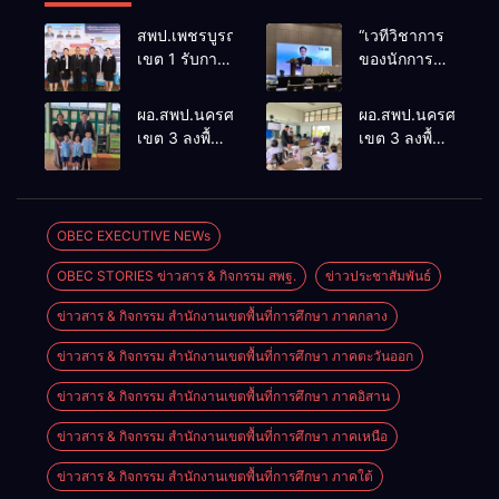
สพป.เพชรบูรณ์
“เวทีวิชาการ
เขต 1 รับการ
ของนักการ
ติดตามและ
ศึกษา” การ
ประเมินผล
ประชุม
ผอ.สพป.นครศรีธรรมราช
ผอ.สพป.นครศรีธรร
เชิงประจักษ์
ThaiCER
เขต 3 ลงพื้นที่
เขต 3 ลงพื้นที่
คัดเลือก
2026
เยี่ยมโรงเรียน
เยี่ยมโรงเรียน
“ก.ต.ป.น.
Thailand
วัดปิยาราม
บ้านบางเนียน
ต้นแบบ”
International
อำเภอ
อำเภอ
ระดับประเทศ
Conference
ปากพนัง
ปากพนัง
OBEC EXECUTIVE NEWs
รุ่นที่ 3 ประจำ
on Education
ปีงบประมาณ
Research
OBEC STORIES ข่าวสาร & กิจกรรม สพฐ.
ข่าวประชาสัมพันธ์
พ.ศ. 2569
(ThaiCER)
2026
ข่าวสาร & กิจกรรม สำนักงานเขตพื้นที่การศึกษา ภาคกลาง
ข่าวสาร & กิจกรรม สำนักงานเขตพื้นที่การศึกษา ภาคตะวันออก
ข่าวสาร & กิจกรรม สำนักงานเขตพื้นที่การศึกษา ภาคอิสาน
ข่าวสาร & กิจกรรม สำนักงานเขตพื้นที่การศึกษา ภาคเหนือ
ข่าวสาร & กิจกรรม สำนักงานเขตพื้นที่การศึกษา ภาคใต้