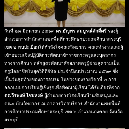
วันที่ ๒๓ มิถุนายน ๒๕๖๙
ดร.ธัญพร สมบูรณ์ศักดิ์ศรี
รองผู้
อำนวยการสำนักงานเขตพื้นที่การศึกษาประถมศึกษาสระบุรี
เขต ๒ พบปะเยี่ยมให้กำลังใจคณะวิทยากร คณะทำงานและผู้
เข้าอบรมเชิงปฏิบัติการพัฒนาข้าราชการครูและบุคลากร
ทางการศึกษา หลักสูตรพัฒนาศักยภาพครูผู้ช่วยสู่ความเป็น
ครูมืออาชีพในยุควิถีดิจิทัล ประจำปีงบประมาณ ๒๕๖๙ ซึ่ง
เป็นวันสุดท้ายของการอบรม ในช่วงของรายวิชาที่ ๓ การ
ออกแบบการเรียนรู้เชิงรุกเพื่อพัฒนาผู้เรียน ได้รับเกียรติจาก
ดร.วีรพงษ์ ไชยหงษ์
ผู้อำนวยการโรงเรียนบ้านซับสนุ่นและ
คณะ เป็นวิทยากร ณ อาคารวิทยบริการ สำนักงานเขตพื้นที่
การศึกษาประถมศึกษาสระบุรี เขต ๒ อำเภอแก่งคอย จังหวัด
สระบุรี