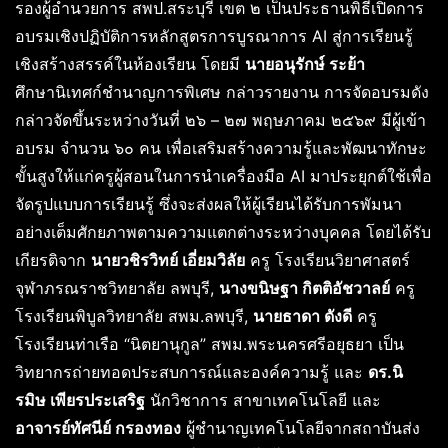
รองผู้อำนวยการ สพป.สระบุรี เขต ๒ เป็นประธานพิธีเปิดการ
อบรมเชิงปฏิบัติการหลักสูตรการบูรณาการ AI สู่การเรียนรู้
เชิงสร้างสรรค์ในห้องเรียน โดยมี
นายอนุรักษ์ ระย้า
ศึกษานิเทศก์ชำนาญการพิเศษ กล่าวรายงาน การจัดอบรมดัง
กล่าวจัดขึ้นระหว่างวันที่ ๒๖ – ๒๗ พฤษภาคม ๒๕๖๙ มีผู้เข้า
อบรม จำนวน ๖๐ คน เพื่อเสริมสร้างความรู้และพัฒนาทักษะ
ขั้นสูงให้แก่ครูผู้สอนในการนำเครื่องมือ AI มาประยุกต์ใช้เพื่อ
จัดรูปแบบการเรียนรู้ ซึ่งจะส่งผลให้ผู้เรียนได้รับการพัมนา
อย่างเต็มศักยภาพตามความแตกต่างระหว่างบุคคล โดยได้รับ
เกียรติจาก
นายวชิรวิทย์ เอี่ยมวิลัย
ครู โรงเรียนวิยาศาสตร์
จุฬาภรณราชวิทยาลัย ลพบุรี,
นางขนิษฐา กิตติอัชวาลย์
ครู
โรงเรียนพิบูลวิทยาลัย สพม.ลพบุรี,
นายธาดา ดังดี
ครู
โรงเรียนท่าเรือ “นิตยานุกูล” สพม.พระนครศรีอยุธยา เป็น
วิทยากรถ่ายทอดประสบการณ์และองค์ความรู้ และ
ดร.นิ
รมิษ เพียรประเสริฐ
นักวิชาการ สาขาเทคโนโลยี และ
อาจารย์ทัศนีย์ กรองทอง
ผู้ชำนาญเทคโนโลยีจากสถาบันส่ง