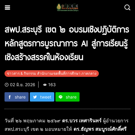
สพป.สระบุรี เขต ๒ อบรมเชิงปฏิบัติการ
หลักสูตรการบูรณาการ AI สู่การเรียนรู้
เชิงสร้างสรรค์ในห้องเรียน
ข่าวสาร & กิจกรรม สำนักงานเขตพื้นที่การศึกษา ภาคกลาง
02 มิ.ย. 2026
163
share
tweet
share
วันที่ ๒๖ พฤษภาคม ๒๕๖๙
ดร.บวร เทศารินทร์
ผู้อำนวยการ
สพป.สระบุรี เขต ๒ มอบหมายให้
ดร.ธัญพร สมบูรณ์ศักดิ์ศรี