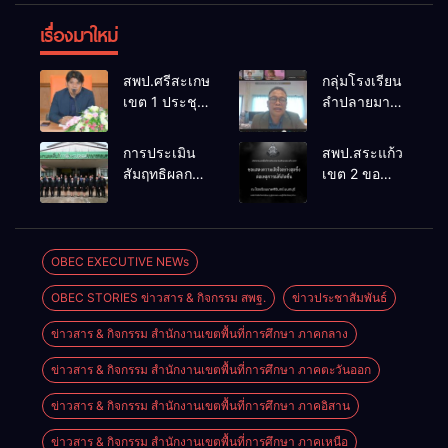
เรื่องมาใหม่
สพป.ศรีสะเกษ
กลุ่มโรงเรียน
เขต 1 ประชุม
ลำปลายมาศ
เตรียมการ
๔ PLC ขับ
จัดการ
เคลื่อน RT,
การประเมิน
สพป.สระแก้ว
แข่งขันงาน
NT, O-NET
สัมฤทธิผลการ
เขต 2 ขอ
ศิลปหัตถกรรม
ผ่านระบบ
ปฏิบัติงานใน
แสดงความ
นักเรียน ครั้งที่
Online
หน้าที่
เสียใจอย่างสุด
74 ปีการ
พัฒนาการ
ซึ้ง 7 สิงหาคม
ศึกษา 2569
ศึกษา
2569
OBEC EXECUTIVE NEWs
ตำแหน่ง รอง
OBEC STORIES ข่าวสาร & กิจกรรม สพฐ.
ข่าวประชาสัมพันธ์
ผู้อำนวยการ
สถานศึกษา
ข่าวสาร & กิจกรรม สำนักงานเขตพื้นที่การศึกษา ภาคกลาง
ข่าวสาร & กิจกรรม สำนักงานเขตพื้นที่การศึกษา ภาคตะวันออก
ข่าวสาร & กิจกรรม สำนักงานเขตพื้นที่การศึกษา ภาคอิสาน
ข่าวสาร & กิจกรรม สำนักงานเขตพื้นที่การศึกษา ภาคเหนือ