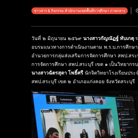
ข่าวสาร & กิจกรรม สำนักงานเขตพื้นที่การศึกษา ภาคกลาง
วันที่ ๒ มิถุนายน ๒๕๖๙
นางสาวกัญณัฏฐ์ ทับเกตุ
ร
อบรมแนวทางการดำเนินงานตาม พ.ร.บ.การศึกษา
อำนวยการกลุ่มส่งเสริมการจัดการศึกษา สพป.สระบ
การจัดการศึกษา สพป.สระบุรี เขต ๑ เป็นวิทยากร
นางสาวฉัตรสุดา โพธิ์ศรี
นักจิตวิทยาโรงเรียนปร
สพป.สระบุรี เขต ๒ อำเภอแก่งคอย จังหวัดสระบุรี