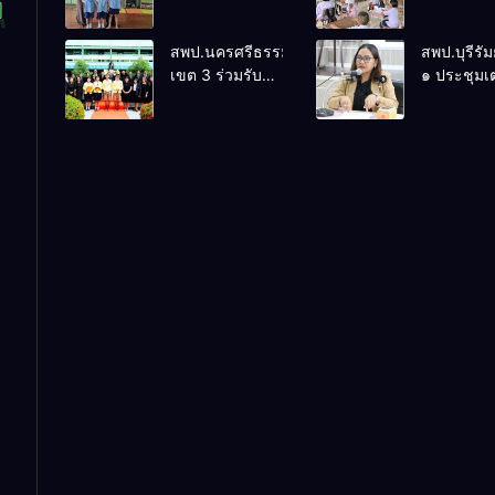
เยี่ยมโรงเรียนวัด
เยี่ยมโรงเร
ปิยาราม อำเภอ
บ้านบางเน
สพป.นครศรีธรรมราช
สพป.บุรีรัม
ปากพนัง
อำเภอปากพ
เขต 3 ร่วมรับ
๑ ประชุมเ
การตรวจ
ความพร้อ
ราชการและ
ต้อนรับคณ
ติดตามประเมิน
ศึกษาดูงา
ผลการจัดการ
มหาวิทยาล
ศึกษา กระทรวง
มหาสารค
ศึกษาธิการ