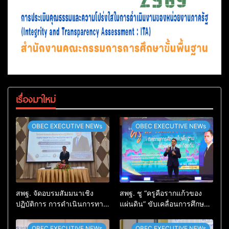
เรื่องมาใหม่
OBEC EXECUTIVE NEWs
OBEC EXECUTIVE NEWs
สพฐ. จัดอบรมสัมมนาเชิง
สพฐ. ชู “ครูคือรากแก้วของ
ปฏิบัติการ การดำเนินการทาง
แผ่นดิน” ขับเคลื่อนการศึกษา
วินัยอย่างร้ายแรง สำหรับฝึก
ชาติ เชื่อมเทคโนโลยี-ชุมชน
อบรมผู้จะเป็นกรรมการ
สร้างผู้เรียนเต็มศักยภาพ
OBEC EXECUTIVE NEWs
OBEC EXECUTIVE NEWs