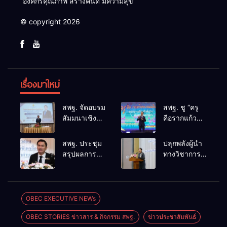
“องค์กรคุณภาพ สร้างคนดี มีความสุข”
© copyright 2026
เรื่องมาใหม่
สพฐ. จัดอบรม
สพฐ. ชู “ครู
สัมมนาเชิง
คือรากแก้ว
ปฏิบัติการ
ของแผ่นดิน”
การดำเนิน
ขับเคลื่อนการ
สพฐ. ประชุม
ปลุกพลังผู้นำ
การทางวินัย
ศึกษาชาติ
สรุปผลการ
ทางวิชาการ
อย่างร้ายแรง
เชื่อม
ดำเนินงาน
สร้างเครือ
สำหรับฝึก
เทคโนโลยี-
ศูนย์ขับ
ข่ายนิเทศเข้ม
อบรมผู้จะเป็น
ชุมชน สร้างผู้
เคลื่อน
แข็ง ขับ
กรรมการ
เรียนเต็ม
โครงการ
เคลื่อน
OBEC EXECUTIVE NEWs
สอบสวน
ศักยภาพ
โรงเรียน
คุณภาพการ
(ตามหลักสูตร
OBEC STORIES ข่าวสาร & กิจกรรม สพฐ.
ข่าวประชาสัมพันธ์
คุณภาพ
ศึกษาสู่
ก.ค.ศ.)