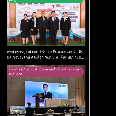
เหนือ
สพป.เพชรบูรณ์ เขต 1 รับการติดตามและประเมิน
ผลเชิงประจักษ์ คัดเลือก “ก.ต.ป.น. ต้นแบบ” ระดับ
ประเทศ รุ่นที่ 3 ประจำปีงบประมาณ พ.ศ. 2569
ข่าวสาร & กิจกรรม สำนักงานเขตพื้นที่การศึกษา ภาค
ตะวันออก