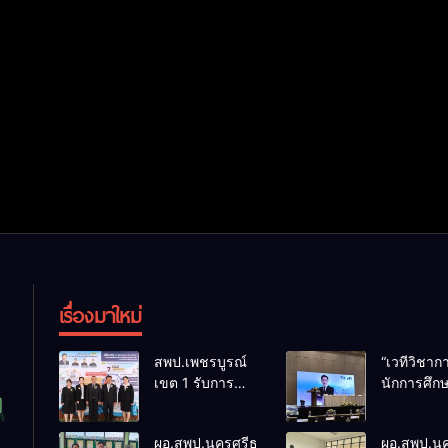
เรื่องมาใหม่
สพป.เพชรบูรณ์
“เวทีวิชา
เขต 1 รับการ
นักการศึก
ติดตามและ
การประชุ
ประเมินผลเชิง
ThaiCER 
ผอ.สพป.นครศรีธรรมราช
ผอ.สพป.น
ประจักษ์ คัดเลือก
Thailand