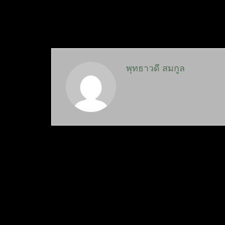
พุทธาวดี สมกูล