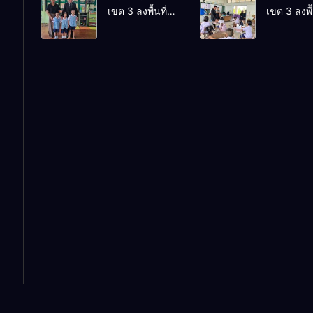
เขต 3 ลงพื้นที่
เขต 3 ลงพื้
“ก.ต.ป.น.
Internatio
เยี่ยมโรงเรียนวัด
เยี่ยมโรงเร
ต้นแบบ” ระดับ
Conferenc
ปิยาราม อำเภอ
บ้านบางเน
ประเทศ รุ่นที่ 3
Education
ปากพนัง
อำเภอปากพ
ประจำ
Research
ปีงบประมาณ
(ThaiCER)
พ.ศ. 2569
2026