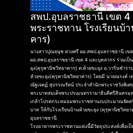
สพป.อุบลราชธานี เขต 4 
พระราชทาน โรงเรียนบ้าน
คาร)
นางสาวปุณยนุช ดวงศรี ผอ.สพป.อุบลราชธานี เขต 
ผอ.สพป.อุบลราชธานี เขต 4 และบุคลากร ร่วมเป็น
ยุง(คุรุพานิชวิทยาคาร) ต.ห้วยขะยุง อ.วารินชำรา
ห้วยขะยุง(คุรุพานิชวิทยาคาร) โดยมี นายณรงค์ เ
ณัฐเจตฏ์ สุบรรณรัตน์ ประจำสำนักพระราชวังพิเศษ
พระบาทสมเด็จพระปรเมนทรรามาธิบดีศรีสินทรมหา
เกล้าโปรดกระหม่อมพระราชทานงบประมาณจัดสร้
บาท ให้กับโรงเรียนบ้านห้วยขะยุง (คุรุพานิชวิท
อุบลราชธานี
โรงอาหารพระราชทานแห่งนี้มีวัตถุประสงค์เพื่อเป