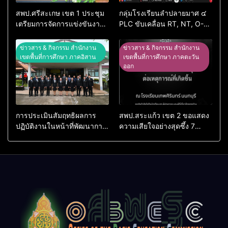
สพป.ศรีสะเกษ เขต 1 ประชุม
กลุ่มโรงเรียนลำปลายมาศ ๔
เตรียมการจัดการแข่งขันงาน
PLC ขับเคลื่อน RT, NT, O-
ศิลปหัตถกรรมนักเรียน ครั้งที่
NET ผ่านระบบ Online
74 ปีการศึกษา 2569
ข่าวสาร & กิจกรรม สำนักงาน
ข่าวสาร & กิจกรรม สำนักงาน
เขตพื้นที่การศึกษา ภาคอิสาน
เขตพื้นที่การศึกษา ภาคตะวัน
ออก
การประเมินสัมฤทธิผลการ
สพป.สระแก้ว เขต 2 ขอแสดง
ปฏิบัติงานในหน้าที่พัฒนาการ
ความเสียใจอย่างสุดซึ้ง 7
ศึกษา ตำแหน่ง รองผู้อำนวย
สิงหาคม 2569
การสถานศึกษา