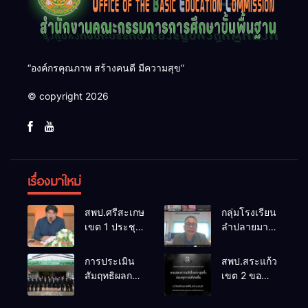
“องค์กรคุณภาพ สร้างคนดี มีความสุข”
© copyright 2026
เรื่องมาใหม่
สพป.ศรีสะเกษ
กลุ่มโรงเรียน
เขต 1 ประชุม
ลำปลายมาศ
เตรียมการ
๔ PLC ขับ
จัดการ
เคลื่อน RT,
การประเมิน
สพป.สระแก้ว
แข่งขันงาน
NT, O-NET
สัมฤทธิผลการ
เขต 2 ขอ
ศิลปหัตถกรรม
ผ่านระบบ
ปฏิบัติงานใน
แสดงความ
นักเรียน ครั้งที่
Online
หน้าที่
เสียใจอย่างสุด