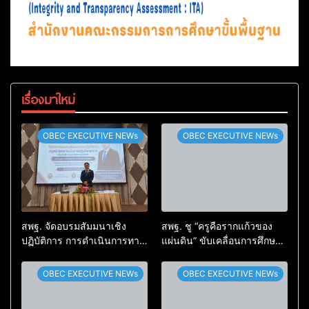
เรื่องมาใหม่
OBEC EXECUTIVE NEWs
OBEC EXECUTIVE NEWs
สพฐ. จัดอบรมสัมมนาเชิง
สพฐ. ชู “ครูคือรากแก้วของ
ปฏิบัติการ การดำเนินการทาง
แผ่นดิน” ขับเคลื่อนการศึกษา
วินัยอย่างร้ายแรง สำหรับฝึก
ชาติ เชื่อมเทคโนโลยี-ชุมชน
อบรมผู้จะเป็นกรรมการ
สร้างผู้เรียนเต็มศักยภาพ
OBEC EXECUTIVE NEWs
OBEC EXECUTIVE NEWs
สอบสวน (ตามหลักสูตร
ก.ค.ศ.)