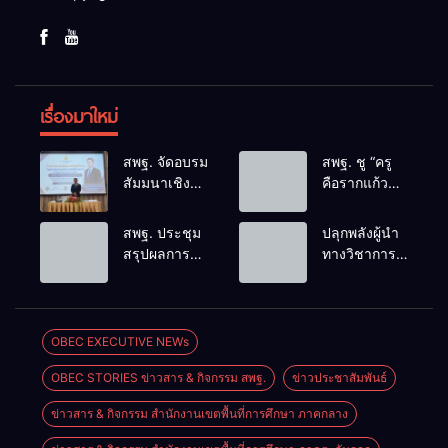
เรื่องมาใหม่
สพฐ. จัดอบรม
สพฐ. ชู “ครู
สัมมนาเชิง
คือรากแก้ว
ปฏิบัติการ
ของแผ่นดิน”
การดำเนิน
ขับเคลื่อนการ
สพฐ. ประชุม
ปลุกพลังผู้นำ
การทางวินัย
ศึกษาชาติ
สรุปผลการ
ทางวิชาการ
อย่างร้ายแรง
เชื่อม
ดำเนินงาน
สร้างเครือ
สำหรับฝึก
เทคโนโลยี-
ศูนย์ขับ
ข่ายนิเทศเข้ม
อบรมผู้จะเป็น
ชุมชน สร้างผู้
เคลื่อน
แข็ง ขับ
กรรมการ
เรียนเต็ม
โครงการ
เคลื่อน
OBEC EXECUTIVE NEWs
สอบสวน
ศักยภาพ
โรงเรียน
คุณภาพการ
(ตามหลักสูตร
OBEC STORIES ข่าวสาร & กิจกรรม สพฐ.
ข่าวประชาสัมพันธ์
คุณภาพ
ศึกษาสู่
ก.ค.ศ.)
ประจำตำบล
อนาคต
ข่าวสาร & กิจกรรม สำนักงานเขตพื้นที่การศึกษา ภาคกลาง
เตรียมต่อยอด
สู่การขับ