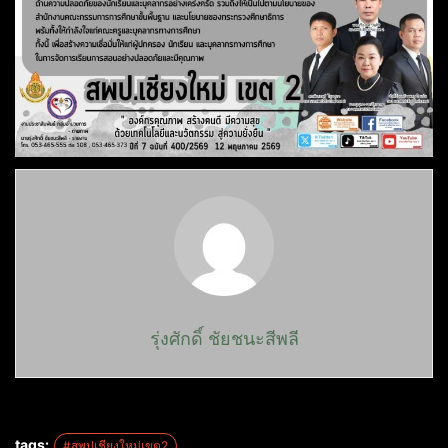
รุ่งศักดิ์ ชัยชนะสีพลี
tags:
#สพปเชียงใหม่เขต2