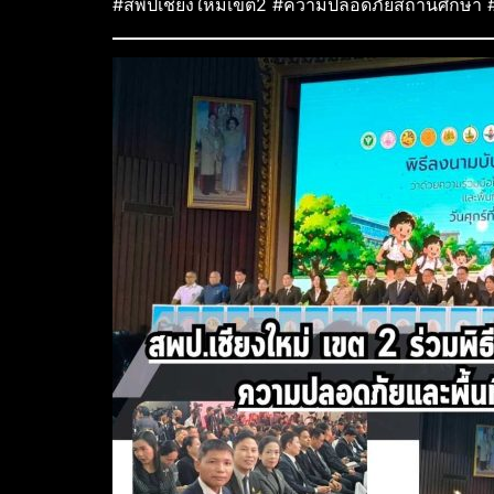
#สพปเชียงใหม่เขต2 #ความปลอดภัยสถานศึกษา #M