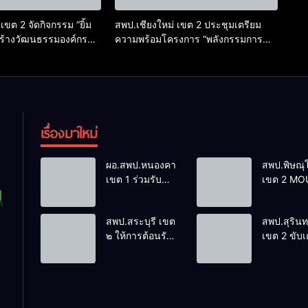
เขต 2 จัดกิจกรรม “ยิ้ม
สพป.เชียงใหม่ เขต 2 ประชุมเตรียม
สร้างวัฒนธรรมองค์กร
ความพร้อมโครงการ “พลังกรรมการ
ม จริยธรรมในการปฏิบัติ
ศึกษา ยกระดับโรงเรียนไทยทุกภูมิภาค”
เรื่องมาใหม่
ผอ.สพป.หนองคาย
สพป.พิษณุ
เขต 1 ร่วมรับชม
เขต 2 MO
รายการ “พฤหัส
ขับเคลื่อน
เช้า ข่าว สพฐ.”
เรียนรวมจั
สพป.สระบุรี เขต
สพป.สุรินท
ครั้งที่ 30/2569
พิษณุโลก
๒ ให้การต้อนรับ
เขต 2 ขับเ
นายพิเชฐร์ วัน
นโยบาย สพฐ
ทอง ผู้ตรวจ
การปฏิบัติ 
ราชการ
ชื่นชมโรงเ
กระทรวง
บ้านบอน โ
ศึกษาธิการ เขต
งานในราย