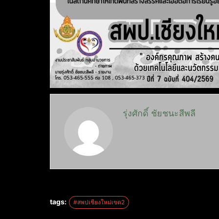
รุ่งศักดิ์ ชัยชนะสีพลี
tags:
#สพปเชียงใหม่เขต2