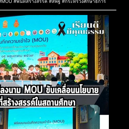
OU #พื้นที่สร้างสรรค์ #สพฐ #กระทรวงศึกษาธิการ