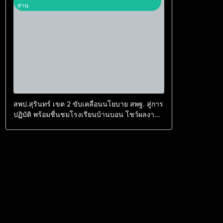
ศึกษาธิการ ประจำปีงบประมาณ พ.ศ. ๒๕๖๙ รอบที่
สาน
๒/๒๕๖๙
สพป.สุรินทร์ เขต 2 ขับเคลื่อนนโยบาย สพฐ. สู่การ
ปฏิบัติ พร้อมชื่นชมโรงเรียนบ้านบอน โชว์ผลงาน
ในรายการ “พฤหัสเช้า ข่าว สพฐ.”