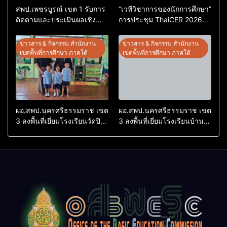
สพป.เพชรบูรณ์ เขต 1 รับการ
“เวทีวิชาการของนักการศึกษา”
ติดตามและประเมินผลเชิง
การประชุม ThaiCER 2026
ประจักษ์ คัดเลือก “ก.ต.ป.น.
Thailand International
ต้นแบบ” ระดับประเทศ รุ่นที่ 3
Conference on Education
ข่าวสาร & กิจกรรม สำนักงาน
ข่าวสาร & กิจกรรม สำนักงาน
ประจำปีงบประมาณ พ.ศ.
Research (ThaiCER) 2026
เขตพื้นที่การศึกษา ภาคใต้
เขตพื้นที่การศึกษา ภาคใต้
2569
ผอ.สพป.นครศรีธรรมราช เขต
ผอ.สพป.นครศรีธรรมราช เขต
3 ลงพื้นที่เยี่ยมโรงเรียนวัดปิยา
3 ลงพื้นที่เยี่ยมโรงเรียนบ้าน
ราม อำเภอปากพนัง
บางเนียน อำเภอปากพนัง