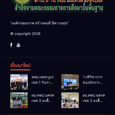
“องค์กรคุณภาพ สร้างคนดี มีความสุข”
© copyright 2026
เรื่องมาใหม่
สพป.เพชรบูรณ์
“เวทีวิชาการ
เขต 1 รับการ
ของนักการ
ติดตามและ
ศึกษา” การ
ประเมินผล
ประชุม
ผอ.สพป.นครศรีธรรมราช
ผอ.สพป.นครศรีธรร
เชิงประจักษ์
ThaiCER
เขต 3 ลงพื้นที่
เขต 3 ลงพื้นที่
คัดเลือก
2026
เยี่ยมโรงเรียน
เยี่ยมโรงเรียน
“ก.ต.ป.น.
Thailand
วัดปิยาราม
บ้านบางเนียน
ต้นแบบ”
International