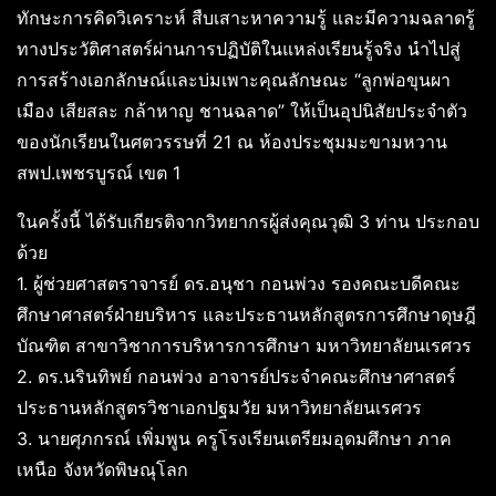
ทักษะการคิดวิเคราะห์ สืบเสาะหาความรู้ และมีความฉลาดรู้
ทางประวัติศาสตร์ผ่านการปฏิบัติในแหล่งเรียนรู้จริง นำไปสู่
การสร้างเอกลักษณ์และบ่มเพาะคุณลักษณะ “ลูกพ่อขุนผา
เมือง เสียสละ กล้าหาญ ชานฉลาด” ให้เป็นอุปนิสัยประจำตัว
ของนักเรียนในศตวรรษที่ 21 ณ ห้องประชุมมะขามหวาน
สพป.เพชรบูรณ์ เขต 1
ในครั้งนี้ ได้รับเกียรติจากวิทยากรผู้ส่งคุณวุฒิ 3 ท่าน ประกอบ
ด้วย
1. ผู้ช่วยศาสตราจารย์ ดร.อนุชา กอนพ่วง รองคณะบดีคณะ
ศึกษาศาสตร์ฝ่ายบริหาร และประธานหลักสูตรการศึกษาดุษฎี
บัณฑิต สาขาวิชาการบริหารการศึกษา มหาวิทยาลัยนเรศวร
2. ดร.นรินทิพย์ กอนพ่วง อาจารย์ประจำคณะศึกษาศาสตร์
ประธานหลักสูตรวิชาเอกปฐมวัย มหาวิทยาลัยนเรศวร
3. นายศุภกรณ์ เพิ่มพูน ครูโรงเรียนเตรียมอุดมศึกษา ภาค
เหนือ จังหวัดพิษณุโลก