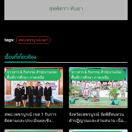
สุพพัตรา ทับยา
tags:
สพปเพชรบูรณ์เขต1
เรื่องที่เกี่ยวข้อง
ข่าวสาร & กิจกรรม สำนักงานเขต
ข่าวสาร & กิจกรรม สำนักงานเขต
พื้นที่การศึกษา ภาคเหนือ
พื้นที่การศึกษา ภาคเหนือ
สพป.เพชรบูรณ์ เขต 1 รับการ
จังหวัดเพชรบูรณ์ จัดพิธีทบทวน
ติดตามและประเมินผลเชิง
คำปฏิญาณและสวนสนาม เนื่อง
ประจักษ์ คัดเลือก “ก.ต.ป.น.
ในวันคล้ายวันสถาปนาคณะลูก