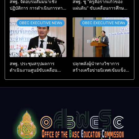
สพฐ. จัดอบรมสัมมนาเชิง
สพฐ. ชู “ครูคือรากแก้วของ
ปฏิบัติการ การดำเนินการทาง
แผ่นดิน” ขับเคลื่อนการศึกษา
วินัยอย่างร้ายแรง สำหรับฝึก
ชาติ เชื่อมเทคโนโลยี-ชุมชน
อบรมผู้จะเป็นกรรมการ
สร้างผู้เรียนเต็มศักยภาพ
OBEC EXECUTIVE NEWs
OBEC EXECUTIVE NEWs
สอบสวน (ตามหลักสูตร
ก.ค.ศ.)
สพฐ. ประชุมสรุปผลการ
ปลุกพลังผู้นำทางวิชาการ
ดำเนินงานศูนย์ขับเคลื่อน
สร้างเครือข่ายนิเทศเข้มแข็ง
โครงการโรงเรียนคุณภาพ
ขับเคลื่อนคุณภาพการศึกษาสู่
ประจำตำบล เตรียมต่อยอดสู่
อนาคต
การขับเคลื่อนคุณภาพการ
ศึกษาปี 2570