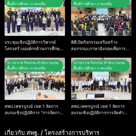
พื้นที่การศึกษา ภาคเหนือ
พื้นที่การศึกษา ภาคเหนือ
ประชุมเชิงปฏิบัติการวิพากษ์
พิธีเปิดกิจกรรมเสริมสร้าง
โครงสร้างองค์กรด้านการศึกษา
สมรรถนะภาษาอังกฤษเพื่อการ
ของกระทรวงศึกษาธิการในพื้นที่
สื่อสาร ประจำปีงบประมาณ พ.ศ.
ภาคเหนือ
2569
ข่าวสาร & กิจกรรม สำนักงานเขต
ข่าวสาร & กิจกรรม สำนักงานเขต
พื้นที่การศึกษา ภาคเหนือ
พื้นที่การศึกษา ภาคเหนือ
สพป.เพชรบูรณ์ เขต 1 จัดการ
สพป.เพชรบูรณ์ เขต 1 จัดการ
อบรมเชิงปฏิบัติการ “การจัดการ
อบรมเชิงปฏิบัติการการจัดทำ
เรียนรู้ประวัติศาสตร์วิธีใหม่เชิง
นวัตกรรมการนิเทศเพื่อพัฒนา
รุก Active Learning ด้วย G PAS
คุณภาพผู้เรียนให้มีสมรรถนะและ
5 Step และการสืบค้น 5 ขั้นตอน
เกี่ยวกับ สพฐ. / โครงสร้างการบริหาร
ทักษะที่จำเป็น