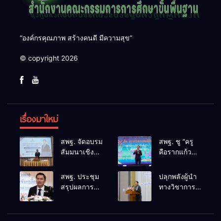
“องค์กรคุณภาพ สร้างคนดี มีความสุข”
© copyright 2026
เรื่องมาใหม่
สพฐ. จัดอบรม
สพฐ. ชู “ครู
สัมมนาเชิง
คือรากแก้ว
ปฏิบัติการ
ของแผ่นดิน”
การดำเนิน
ขับเคลื่อนการ
สพฐ. ประชุม
ปลุกพลังผู้นำ
การทางวินัย
ศึกษาชาติ
สรุปผลการ
ทางวิชาการ
อย่างร้ายแรง
เชื่อม
ดำเนินงาน
สร้างเครือ
สำหรับฝึก
เทคโนโลยี-
ศูนย์ขับ
ข่ายนิเทศเข้ม
อบรมผู้จะเป็น
ชุมชน สร้างผู้
เคลื่อน
แข็ง ขับ