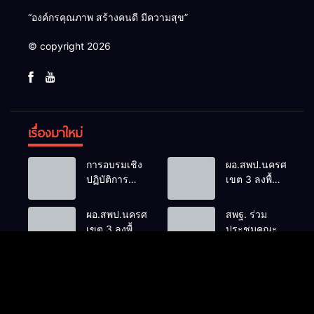
“องค์กรคุณภาพ สร้างคนดี มีความสุข”
© copyright 2026
เรื่องมาใหม่
การอบรมเชิง
ผอ.สพป.นครศรีธรร
ปฏิบัติการ
เขต 3 ลงพื้นที่
“หลักสูตรการ
เยี่ยมโรงเรียน
ยื่นขอรับ
ชุมชนวัดเขา
ผอ.สพป.นครศรีธรรมราช
สพฐ. ร่วม
บำเหน็จ
ลำปะ อำเภอ
เขต 3 ลงพื้นที่
ประชุมคณะ
บำนาญด้วย
ชะอวด
เยี่ยมโรงเรียน
กรรมการ
ตนเองทาง
วัดดอน
นโยบายการ
อิเล็กทรอนิกส์”
มะปราง
พัฒนาเด็ก
อำเภอชะอวด
ปฐมวัย เดิน
OBEC EXECUTIVE NEWs
หน้าบูรณา