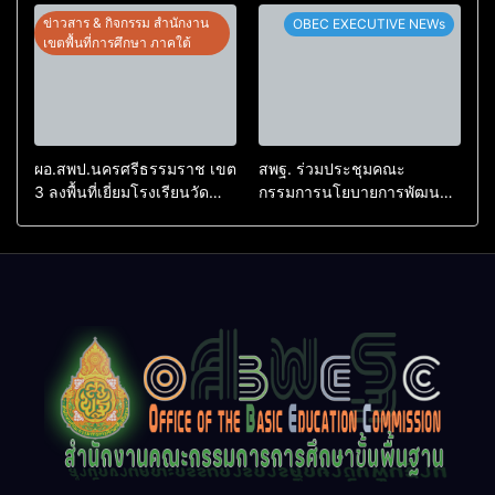
อิเล็กทรอนิกส์”
ข่าวสาร & กิจกรรม สำนักงาน
OBEC EXECUTIVE NEWs
เขตพื้นที่การศึกษา ภาคใต้
ผอ.สพป.นครศรีธรรมราช เขต
สพฐ. ร่วมประชุมคณะ
3 ลงพื้นที่เยี่ยมโรงเรียนวัด
กรรมการนโยบายการพัฒนา
ดอนมะปราง อำเภอชะอวด
เด็กปฐมวัย เดินหน้าบูรณาการ
ความร่วมมือ ยกระดับคุณภาพ
เด็กไทยอย่างรอบด้าน