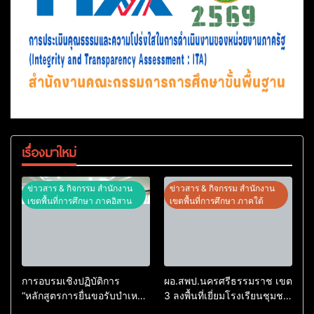
เรื่องมาใหม่
ข่าวสาร & กิจกรรม สำนักงาน
ข่าวสาร & กิจกรรม สำนักงาน
เขตพื้นที่การศึกษา ภาคอิสาน
เขตพื้นที่การศึกษา ภาคใต้
การอบรมเชิงปฏิบัติการ
ผอ.สพป.นครศรีธรรมราช เขต
“หลักสูตรการยื่นขอรับบำเหน็จ
3 ลงพื้นที่เยี่ยมโรงเรียนชุมชน
บำนาญด้วยตนเองทาง
วัดเขาลำปะ อำเภอชะอวด