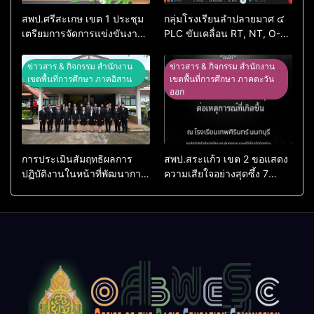
สพป.ศรีสะเกษ เขต 1 ประชุม
กลุ่มโรงเรียนลำปลายมาศ ๔
เตรียมการจัดการแข่งขันงาน
PLC ขับเคลื่อน RT, NT, O-
ศิลปหัตถกรรมนักเรียน ครั้งที่
NET ผ่านระบบ Online
74 ปีการศึกษา 2569
ข่าวสาร & กิจกรรม สำนักงาน
ข่าวสาร & กิจกรรม สำนักงาน
เขตพื้นที่การศึกษา ภาคอิสาน
เขตพื้นที่การศึกษา ภาคตะวัน
ออก
การประเมินสัมฤทธิผลการ
สพป.สระแก้ว เขต 2 ขอแสดง
ปฏิบัติงานในหน้าที่พัฒนาการ
ความเสียใจอย่างสุดซึ้ง 7
ศึกษา ตำแหน่ง รองผู้อำนวย
สิงหาคม 2569
การสถานศึกษา