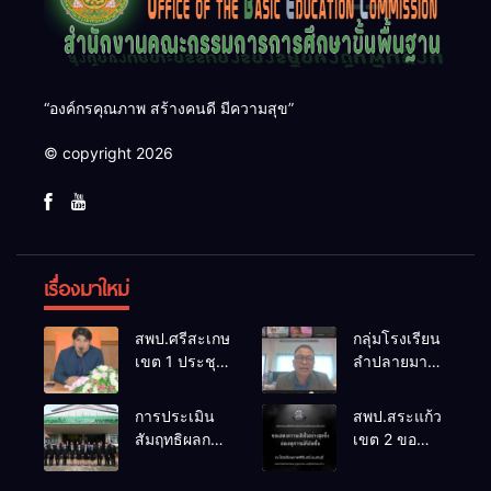
“องค์กรคุณภาพ สร้างคนดี มีความสุข”
© copyright 2026
เรื่องมาใหม่
สพป.ศรีสะเกษ
กลุ่มโรงเรียน
เขต 1 ประชุม
ลำปลายมาศ
เตรียมการ
๔ PLC ขับ
จัดการ
เคลื่อน RT,
การประเมิน
สพป.สระแก้ว
แข่งขันงาน
NT, O-NET
สัมฤทธิผลการ
เขต 2 ขอ
ศิลปหัตถกรรม
ผ่านระบบ
ปฏิบัติงานใน
แสดงความ
นักเรียน ครั้งที่
Online
หน้าที่
เสียใจอย่างสุด