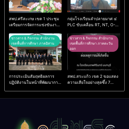
สพป.ศรีสะเกษ เขต 1 ประชุม
กลุ่มโรงเรียนลำปลายมาศ ๔
เตรียมการจัดการแข่งขันงาน
PLC ขับเคลื่อน RT, NT, O-
ศิลปหัตถกรรมนักเรียน ครั้งที่
NET ผ่านระบบ Online
74 ปีการศึกษา 2569
ข่าวสาร & กิจกรรม สำนักงาน
ข่าวสาร & กิจกรรม สำนักงาน
เขตพื้นที่การศึกษา ภาคอิสาน
เขตพื้นที่การศึกษา ภาคตะวัน
ออก
การประเมินสัมฤทธิผลการ
สพป.สระแก้ว เขต 2 ขอแสดง
ปฏิบัติงานในหน้าที่พัฒนาการ
ความเสียใจอย่างสุดซึ้ง 7
ศึกษา ตำแหน่ง รองผู้อำนวย
สิงหาคม 2569
การสถานศึกษา