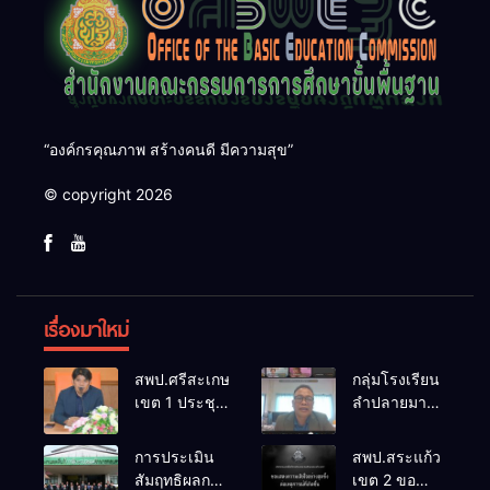
“องค์กรคุณภาพ สร้างคนดี มีความสุข”
© copyright 2026
เรื่องมาใหม่
สพป.ศรีสะเกษ
กลุ่มโรงเรียน
เขต 1 ประชุม
ลำปลายมาศ
เตรียมการ
๔ PLC ขับ
จัดการ
เคลื่อน RT,
การประเมิน
สพป.สระแก้ว
แข่งขันงาน
NT, O-NET
สัมฤทธิผลการ
เขต 2 ขอ