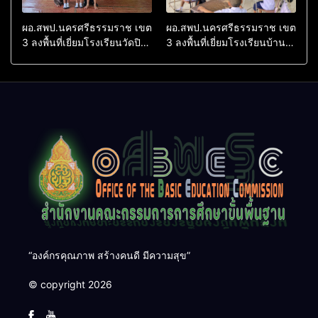
ผอ.สพป.นครศรีธรรมราช เขต
ผอ.สพป.นครศรีธรรมราช เขต
3 ลงพื้นที่เยี่ยมโรงเรียนวัดปิยา
3 ลงพื้นที่เยี่ยมโรงเรียนบ้าน
ราม อำเภอปากพนัง
บางเนียน อำเภอปากพนัง
“องค์กรคุณภาพ สร้างคนดี มีความสุข”
© copyright 2026