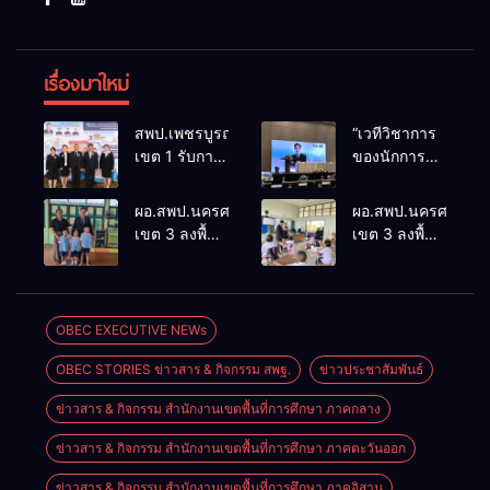
เรื่องมาใหม่
สพป.เพชรบูรณ์
“เวทีวิชาการ
เขต 1 รับการ
ของนักการ
ติดตามและ
ศึกษา” การ
ประเมินผล
ประชุม
ผอ.สพป.นครศรีธรรมราช
ผอ.สพป.นครศรีธรร
เชิงประจักษ์
ThaiCER
เขต 3 ลงพื้นที่
เขต 3 ลงพื้นที่
คัดเลือก
2026
เยี่ยมโรงเรียน
เยี่ยมโรงเรียน
“ก.ต.ป.น.
Thailand
วัดปิยาราม
บ้านบางเนียน
ต้นแบบ”
International
อำเภอ
อำเภอ
ระดับประเทศ
Conference
ปากพนัง
ปากพนัง
OBEC EXECUTIVE NEWs
รุ่นที่ 3 ประจำ
on Education
ปีงบประมาณ
Research
OBEC STORIES ข่าวสาร & กิจกรรม สพฐ.
ข่าวประชาสัมพันธ์
พ.ศ. 2569
(ThaiCER)
2026
ข่าวสาร & กิจกรรม สำนักงานเขตพื้นที่การศึกษา ภาคกลาง
ข่าวสาร & กิจกรรม สำนักงานเขตพื้นที่การศึกษา ภาคตะวันออก
ข่าวสาร & กิจกรรม สำนักงานเขตพื้นที่การศึกษา ภาคอิสาน